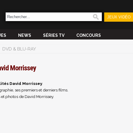
JEUX VIDÉO
UES
NEWS
SÉRIES TV
CONCOURS
DVD & BLU-RAY
vid Morrissey
ités David Morrissey
.
raphie, ses premiers et derniers films.
 et photos de David Morrissey.