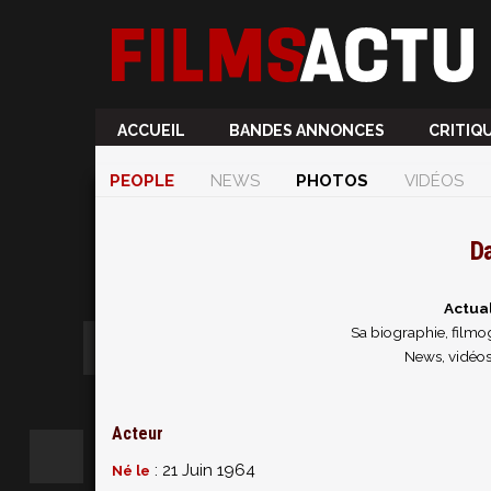
ACCUEIL
BANDES ANNONCES
CRITIQ
PEOPLE
NEWS
PHOTOS
VIDÉOS
Da
Actual
Sa biographie, filmog
News, vidéos
Acteur
: 21 Juin 1964
Né le