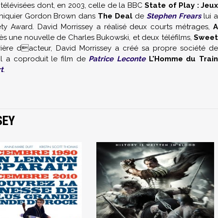
s télévisées dont, en 2003, celle de la BBC
State of Play : Jeu
Echiquier Gordon Brown dans
The Deal
de
Stephen Frears
lui 
ty Award. David Morrissey a réalisé deux courts métrages,
A
rès une nouvelle de Charles Bukowski, et deux téléfilms,
Sweet
rrière dacteur, David Morrissey a créé sa propre société d
il a coproduit le film de
Patrice Leconte
L'Homme du Train
t
.
SEY