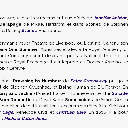
 Morrissey a joué très récemment aux côtés de
Jennifer Aniston
Dérapage
de Mikael Håfström, et dans
Stoned
de Stephen
des Rolling
Stones
, Brian Jones.
eryman's Youth Theatre de Liverpool, où il est né. Il a tenu son
série
One Summer
. Après ses études à la Royal Academy of
eare Company durant deux ans, puis au National Theatre. Il a
ester Royal Exchange. Il a interprété au Donmar Warehouse
bin Lefevre.
e dans
Drowning by Numbers
de
Peter Greenaway
, puis jou
nd
de Stephen Gyllenhaal, et
Being Human
de Bill Forsyth. E
lary and Jackie
d'Anand Tucker. Il tourne ensuite
The
Suicid
Born Romantic
de David Kane,
Some Voices
de Simon Cellan
irection de qui il avait tenu ses premiers rôles à la télévision)
s Cage
, Penélope Cruz et
Christian Bale
. En 2006, il a pou
de
Michael Caton-Jones
.