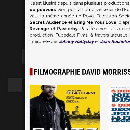
Il s'est illustré depuis dans plusieurs production
de pouvoirs
. Son portrait du Chancelier de l'
valu la même année un Royal Television Socie
Secret Audience
et
Bring Me Your Love
, d'ap
Revenge
et
Passerby
. Parallèlement à sa ca
production, Tubedale Films, à travers laquelle 
interprété par
Johnny Hallyday
et
Jean Rochefor
FILMOGRAPHIE DAVID MORRIS