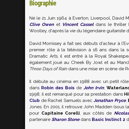
Biographie
Né le 21 Juin 1964 à Everton, Liverpool, David
Clive Owen
et
Vincent Cassel
dans le thriller
Woolley, d'après la vie du légendaire guitariste 
David Morrissey a fait ses débuts d'acteur à l'Ev
premier rôle à la télévision à 16 ans dans la 
Dramatic Arts, il est entré à la Royal Shakesp
également joué au Cheek By Jowl et au Manch
Three Days of Rain
dans une mise en scène de Ro
Il débute au cinéma en 1988 avec un petit rôl
dans
Robin des Bois
de
John Irvin
,
Waterla
1998, il est remarqué pour sa prestation dans
Hi
Club
de Rachel Samuels avec
Jonathan Pryce
,
Jones. En 2001, il retrouve John Madden (sous la d
pour
Capitaine Corelli
, aux côtés de
Nicola
partenaire
Sharon Stone
dans
Basic Instinct 2