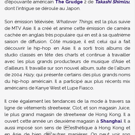
d'épouvante américain
The Grudge
2 de
Takashi Shimizu
,
dont l'intrigue se déroule au Japon.
Son émission télévisée,
Whatever Things
, est la plus suivie
de MTV Asie. Il a créé et anime cette émission de caméra
cachée en anglais très populaire qui en est à sa quatrième
saison de diffusion. Côté musique, il est celui qui a fait
découvrir le hip-hop en Asie. Il a sorti trois albums de
studio classés en tête des charts et continue à travailler
avec les plus grands producteurs de musique d'Asie et
d'ailleurs. Il travaille sur son nouvel album, suite de l'album
de 2004
Hazy
, qui présente certains des plus grands noms
du hip-hop américain. Il a participé aux plus récents mix
américains de Kanye West et Lupe Fiasco.
Il crée également les tendances de la mode à travers sa
ligne de vêtements streetwear, Clot, et son magasin Juice,
le plus grand magasin de streetwear de Hong Kong. Il a
ouvert cette année un deuxième magasin à
Shanghai
. Il a
aussi imposé son sens de l'esthétique à Hong Kong et
en Asie de bien d'autres manières. On peut voir son