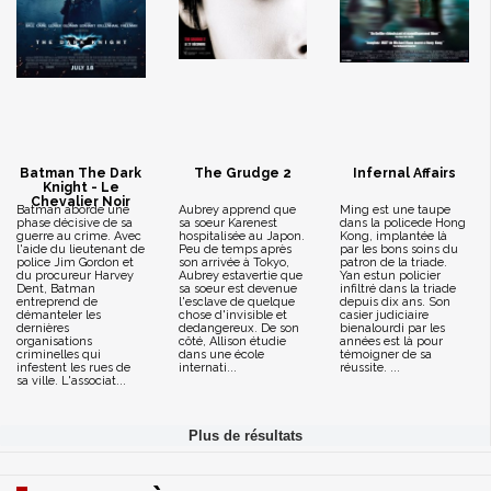
Batman The Dark
The Grudge 2
Infernal Affairs
Knight - Le
Chevalier Noir
Batman aborde une
Aubrey apprend que
Ming est une taupe
phase décisive de sa
sa soeur Karenest
dans la policede Hong
guerre au crime. Avec
hospitalisée au Japon.
Kong, implantée là
l'aide du lieutenant de
Peu de temps après
par les bons soins du
police Jim Gordon et
son arrivée à Tokyo,
patron de la triade.
du procureur Harvey
Aubrey estavertie que
Yan estun policier
Dent, Batman
sa soeur est devenue
infiltré dans la triade
entreprend de
l'esclave de quelque
depuis dix ans. Son
démanteler les
chose d'invisible et
casier judiciaire
dernières
dedangereux. De son
bienalourdi par les
organisations
côté, Allison étudie
années est là pour
criminelles qui
dans une école
témoigner de sa
infestent les rues de
internati...
réussite. ...
sa ville. L'associat...