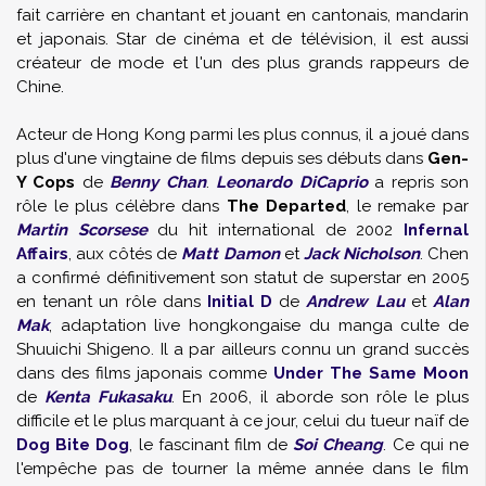
fait carrière en chantant et jouant en cantonais, mandarin
et japonais. Star de cinéma et de télévision, il est aussi
créateur de mode et l'un des plus grands rappeurs de
Chine.
Acteur de Hong Kong parmi les plus connus, il a joué dans
plus d'une vingtaine de films depuis ses débuts dans
Gen-
Y Cops
de
Benny Chan
.
Leonardo DiCaprio
a repris son
rôle le plus célèbre dans
The Departed
, le remake par
Martin Scorsese
du hit international de 2002
Infernal
Affairs
, aux côtés de
Matt Damon
et
Jack Nicholson
. Chen
a confirmé définitivement son statut de superstar en 2005
en tenant un rôle dans
Initial D
de
Andrew Lau
et
Alan
Mak
, adaptation live hongkongaise du manga culte de
Shuuichi Shigeno. Il a par ailleurs connu un grand succès
dans des films japonais comme
Under The Same Moon
de
Kenta Fukasaku
. En 2006, il aborde son rôle le plus
difficile et le plus marquant à ce jour, celui du tueur naïf de
Dog Bite Dog
, le fascinant film de
Soi Cheang
. Ce qui ne
l'empêche pas de tourner la même année dans le film