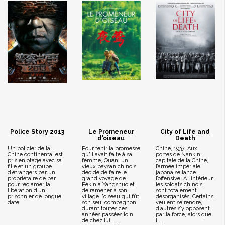
Police Story 2013
Le Promeneur
City of Life and
d'oiseau
Death
Un policier de la
Pour tenir la promesse
Chine, 1937. Aux
Chine continental est
qu'il avait faite à sa
portes de Nankin,
pris en otage avec sa
femme, Quan, un
capitale de la Chine,
fille et un groupe
vieux paysan chinois
l’armée impériale
d’étrangers par un
décide de faire le
japonaise lance
propriétaire de bar
grand voyage de
l’offensive. À l’intérieur,
pour réclamer la
Pékin à Yangshuo et
les soldats chinois
libération d’un
de ramener à son
sont totalement
prisonnier de longue
village l'oiseau qui fût
désorganisés. Certains
date.
son seul compagnon
veulent se rendre,
durant toutes ces
d’autres s’y opposent
années passées loin
par la force, alors que
de chez lui. ...
l...