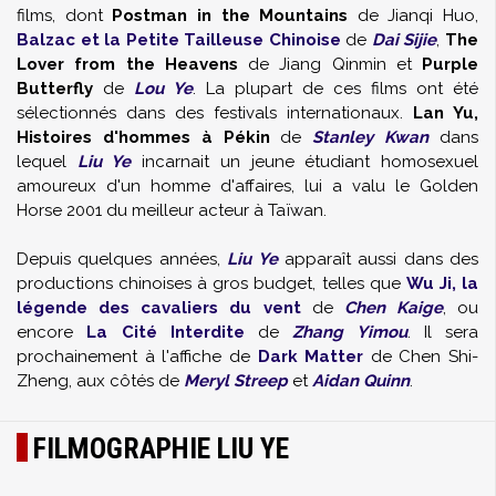
films, dont
Postman in the Mountains
de Jianqi Huo,
Balzac et la Petite Tailleuse Chinoise
de
Dai Sijie
,
The
Lover from the Heavens
de Jiang Qinmin et
Purple
Butterfly
de
Lou Ye
. La plupart de ces films ont été
sélectionnés dans des festivals internationaux.
Lan Yu,
Histoires d'hommes à Pékin
de
Stanley Kwan
dans
lequel
Liu Ye
incarnait un jeune étudiant homosexuel
amoureux d'un homme d'affaires, lui a valu le Golden
Horse 2001 du meilleur acteur à Taïwan.
Depuis quelques années,
Liu Ye
apparaît aussi dans des
productions chinoises à gros budget, telles que
Wu Ji, la
légende des cavaliers du vent
de
Chen Kaige
, ou
encore
La Cité Interdite
de
Zhang Yimou
. Il sera
prochainement à l'affiche de
Dark Matter
de Chen Shi-
Zheng, aux côtés de
Meryl Streep
et
Aidan Quinn
.
FILMOGRAPHIE LIU YE