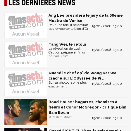
LES DERNIÈRES NEWS
Ang Lee présidera le jury de la 66ème
Mostra de Venise
Pour une fois, il ne devrait
15/01/2008, 15:00
pas remporter le Lion d'Or
Tang Wei, le retour
La révélation de Lust,
15/01/2008, 15:00
Caution prépare enfin un
nouveau film
Quand le chef op' de Wong Kar Wai
crache sur L'Odyssée de Pi ...
Sur sa photographie plus
15/01/2008, 15:00
exactement ...
Road House : bagarres, chemises à
fleurs et Conor McGregor - critique Bim
Bam Boum
bim bam boum
15/01/2008, 15:00
Quand FIGHT CLUB se faisait démolir