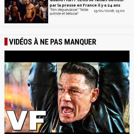
par la presse en France il y a 24 ans
"film dégueulasse" "fable
15/01/2008, 15:00
putride et bêtasse"
VIDÉOS À NE PAS MANQUER