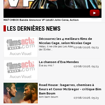
►
MATCHBOX Bande Annonce VF (2026) John Cena, Action
LES DERNIÈRES NEWS
Découvrez les 4 meilleurs films de
Nicolas Cage, selon Nicolas Cage
Hélas, il ne cite pas Les Ailes
07/08/2026, 05:23
de l'Enfer...
La chanson d'Eva Mendes
Eva au mic !
07/08/2026, 05:23
Road House : bagarres, chemises à
fleurs et Conor McGregor - critique Bim
Bam Boum
bim bam boum
07/08/2026, 05:23