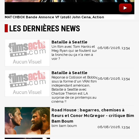
►
MATCHBOX Bande Annonce VF (2026) John Cena, Action
LES DERNIÈRES NEWS
Bataille à Seattle
Un film avec Tom Hanks et
06/08/2026, 13:54
Meg Ryan qui se foutent sur
la tronche ou ça n'a rien à
voir ?
Bataille à Seattle
Réponse à Collision et Bobby
06/08/2026, 13:54
sous la forme d'un VRAI film
indépendant américain,
Bataille à Seattle avec
Charlize Theron est LA
surprise de ce printemps au
cinéma !!
Road House : bagarres, chemises à
fleurs et Conor McGregor - critique Bim
Bam Boum
bim bam boum
06/08/2026, 13:54