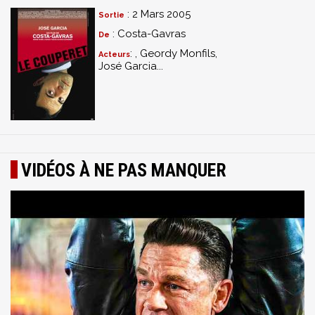
: 2 Mars 2005
Sortie
: Costa-Gavras
De
: , Geordy Monfils,
Acteurs
José Garcia...
VIDÉOS À NE PAS MANQUER