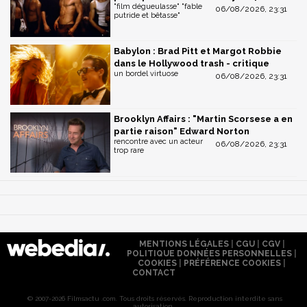
"film dégueulasse" "fable
06/08/2026, 23:31
putride et bêtasse"
Babylon : Brad Pitt et Margot Robbie
dans le Hollywood trash - critique
un bordel virtuose
06/08/2026, 23:31
Brooklyn Affairs : "Martin Scorsese a en
partie raison" Edward Norton
rencontre avec un acteur
06/08/2026, 23:31
trop rare
MENTIONS LÉGALES
|
CGU
|
CGV
|
POLITIQUE DONNÉES PERSONNELLES
|
COOKIES
|
PRÉFÉRENCE COOKIES
|
CONTACT
© 2007-2026 Filmsactu .com. Tous droits réservés. Reproduction interdite sans
autorisation.