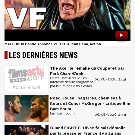
►
MATCHBOX Bande Annonce VF (2026) John Cena, Action
LES DERNIÈRES NEWS
The Axe : le remake du Couperet par
Park Chan-Wook.
Le réalisateur d'Old Boy
06/08/2026, 23:31
intéressé depuis longtemps
par le film de Costa-Gavras
Road House : bagarres, chemises à
fleurs et Conor McGregor - critique Bim
Bam Boum
bim bam boum
06/08/2026, 23:31
Quand FIGHT CLUB se faisait démolir
par la presse en France il y a 24 ans