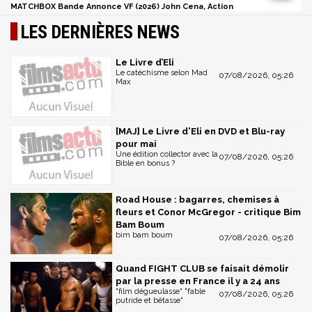
MATCHBOX Bande Annonce VF (2026) John Cena, Action
LES DERNIÈRES NEWS
Le Livre d’Eli
Le catéchisme selon Mad
07/08/2026, 05:26
Max
[MAJ] Le Livre d'Eli en DVD et Blu-ray
pour mai
Une édition collector avec la
07/08/2026, 05:26
Bible en bonus ?
Road House : bagarres, chemises à
fleurs et Conor McGregor - critique Bim
Bam Boum
bim bam boum
07/08/2026, 05:26
Quand FIGHT CLUB se faisait démolir
par la presse en France il y a 24 ans
"film dégueulasse" "fable
07/08/2026, 05:26
putride et bêtasse"