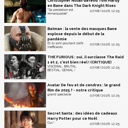
Christopher Nolan défend Tom Hardy
en Bane dans The Dark Knight Rises
"Sa prestation est
07/08/2026, 12:25
remarquable"
Batman : la vente des masques Bane
explose depuis le début de la
pandémie
Et ils sont pourtant 100%
07/08/2026, 12:25
inefficaces
THE FURIOUS : oui, il surclasse The Raid
1 et 2, c'est bien réel ! (CRITIQUE)
VISCERAL, BRUTAL,
07/08/2026, 12:25
BESTIAL, GENIAL !
Avatar De feu et de cendres : le grand
film de 2025 ? - notre critique
grand spectacle
07/08/2026, 12:25
Secret Santa : des idées de cadeaux
Harry Potter pour ce Noël
Oui !
07/08/2026, 12:25