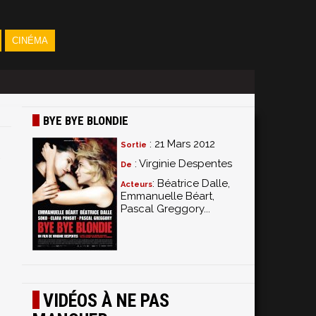
CINÉMA
BYE BYE BLONDIE
: 21 Mars 2012
Sortie
: Virginie Despentes
De
: Béatrice Dalle,
Acteurs
Emmanuelle Béart,
Pascal Greggory...
VIDÉOS À NE PAS