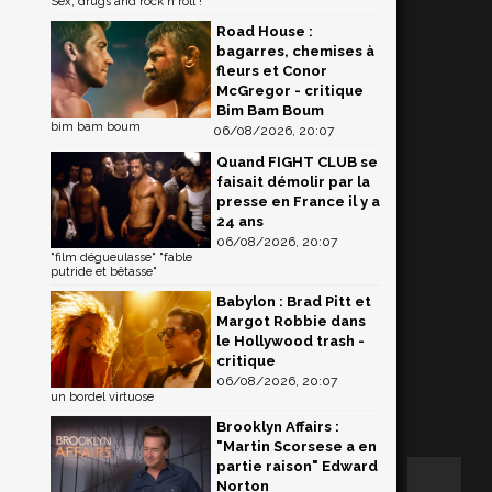
Sex, drugs and rock'n'roll !
Road House :
bagarres, chemises à
fleurs et Conor
McGregor - critique
Bim Bam Boum
bim bam boum
06/08/2026, 20:07
Quand FIGHT CLUB se
faisait démolir par la
presse en France il y a
24 ans
06/08/2026, 20:07
"film dégueulasse" "fable
putride et bêtasse"
Babylon : Brad Pitt et
Margot Robbie dans
le Hollywood trash -
critique
06/08/2026, 20:07
un bordel virtuose
Brooklyn Affairs :
"Martin Scorsese a en
partie raison" Edward
Norton