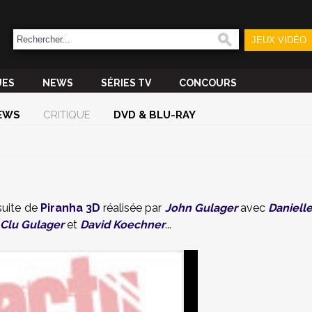
JEUX VIDÉO
UES
NEWS
SÉRIES TV
CONCOURS
EWS
CRITIQUE
DVD & BLU-RAY
 suite de
Piranha 3D
réalisée par
John Gulager
avec
Daniell
Clu Gulager
et
David Koechner
...