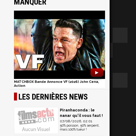
MANQUER
►
MATCHBOX Bande Annonce VF (2026) John Cena,
Action
LES DERNIÈRES NEWS
2
Piranhaconda : le
nanar qu'il vous faut !
07/08/2026, 02:01
50% poisson, 50% serpent,
mais 100% tueur !