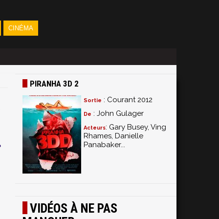
CINÉMA
PIRANHA 3D 2
: Courant 2012
Sortie
: John Gulager
De
: Gary Busey, Ving
Acteurs
Rhames, Danielle
Panabaker...
e
VIDÉOS À NE PAS