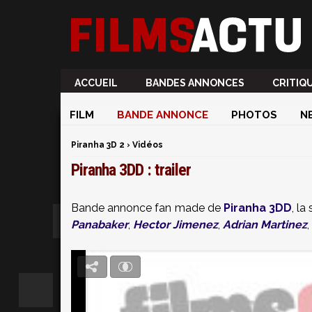
ACCUEIL
BANDES ANNONCES
CRITIQ
FILM
BANDE ANNONCE
PHOTOS
N
Piranha 3D 2
›
Vidéos
Piranha 3DD : trailer
Bande annonce fan made de
Piranha 3DD
, la
Panabaker
,
Hector Jimenez
,
Adrian Martinez
,