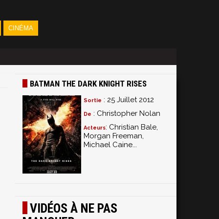
CINÉMA
BATMAN THE DARK KNIGHT RISES
: 25 Juillet 2012
Sortie
: Christopher Nolan
De
: Christian Bale,
Acteurs
Morgan Freeman,
Michael Caine...
VIDÉOS À NE PAS