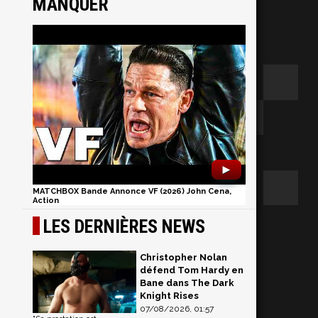
MANQUER
s
►
MATCHBOX Bande Annonce VF (2026) John Cena,
Action
LES DERNIÈRES NEWS
Christopher Nolan
défend Tom Hardy en
Bane dans The Dark
Knight Rises
07/08/2026, 01:57