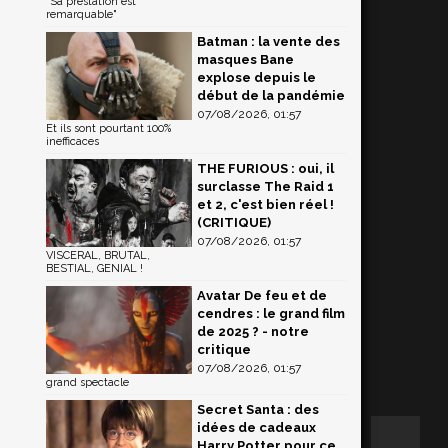
"Sa prestation est
remarquable"
Batman : la vente des
masques Bane
explose depuis le
début de la pandémie
07/08/2026, 01:57
Et ils sont pourtant 100%
inefficaces
THE FURIOUS : oui, il
surclasse The Raid 1
et 2, c'est bien réel !
(CRITIQUE)
07/08/2026, 01:57
VISCERAL, BRUTAL,
BESTIAL, GENIAL !
Avatar De feu et de
cendres : le grand film
de 2025 ? - notre
critique
07/08/2026, 01:57
grand spectacle
Secret Santa : des
idées de cadeaux
Harry Potter pour ce