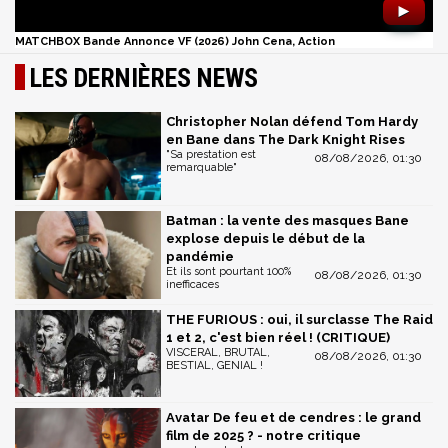
►
MATCHBOX Bande Annonce VF (2026) John Cena, Action
LES DERNIÈRES NEWS
Christopher Nolan défend Tom Hardy
en Bane dans The Dark Knight Rises
"Sa prestation est
08/08/2026, 01:30
remarquable"
Batman : la vente des masques Bane
explose depuis le début de la
pandémie
Et ils sont pourtant 100%
08/08/2026, 01:30
inefficaces
THE FURIOUS : oui, il surclasse The Raid
1 et 2, c'est bien réel ! (CRITIQUE)
VISCERAL, BRUTAL,
08/08/2026, 01:30
BESTIAL, GENIAL !
Avatar De feu et de cendres : le grand
film de 2025 ? - notre critique