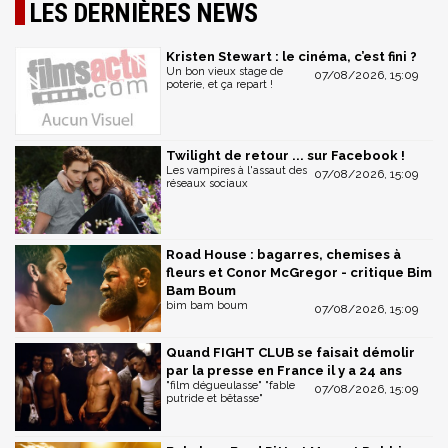
LES DERNIÈRES NEWS
Kristen Stewart : le cinéma, c’est fini ?
Un bon vieux stage de
07/08/2026, 15:09
poterie, et ça repart !
Twilight de retour ... sur Facebook !
Les vampires à l'assaut des
07/08/2026, 15:09
réseaux sociaux
Road House : bagarres, chemises à
fleurs et Conor McGregor - critique Bim
Bam Boum
bim bam boum
07/08/2026, 15:09
Quand FIGHT CLUB se faisait démolir
par la presse en France il y a 24 ans
"film dégueulasse" "fable
07/08/2026, 15:09
putride et bêtasse"