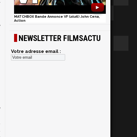
r
►
,
MATCHBOX Bande Annonce VF (2026) John Cena,
s
Action
e
,
NEWSLETTER FILMSACTU
.
Votre adresse email :
e
s
t
u