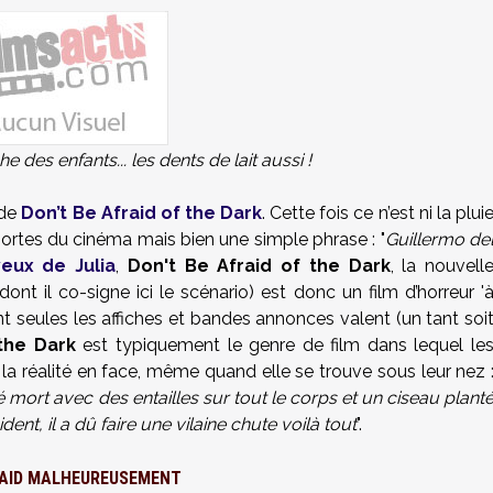
e des enfants... les dents de lait aussi !
 de
Don’t Be Afraid of the Dark
. Cette fois ce n’est ni la plui
portes du cinéma mais bien une simple phrase : "
Guillermo de
eux de Julia
,
Don't Be Afraid of the Dark
, la nouvell
dont il co-signe ici le scénario) est donc un film d’horreur '
nt seules les affiches et bandes annonces valent (un tant soi
 the Dark
est typiquement le genre de film dans lequel le
la réalité en face, même quand elle se trouve sous leur nez 
 mort avec des entailles sur tout le corps et un ciseau plant
nt, il a dû faire une vilaine chute voilà tout
".
AID MALHEUREUSEMENT