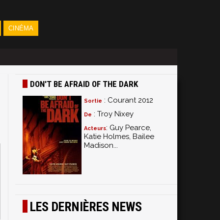
CINÉMA
DON'T BE AFRAID OF THE DARK
: Courant 2012
Sortie
: Troy Nixey
De
: Guy Pearce,
Acteurs
Katie Holmes, Bailee
Madison...
LES DERNIÈRES NEWS