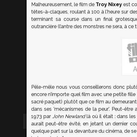
Malheureusement, le film de
Troy Nixey
est c
têtes-à-claques, roulant à 100 à l'heure sur de
terminant sa course dans un final grotesque
outrancière (l’antre des monstres ne sera, à ce ti
Pêle-mêle nous vous conseillerons donc plut
encore n’importe quel film avec une petite fille
sacré paquet) plutôt que ce film au demeuran
dans ses 'mécanismes de la peur'. Peut-être aur
1973 par
John Newland
là où il était : dans l
aurait peut-être évité, en jetant un dernier c
quelque part sur la devanture du cinéma, de se 