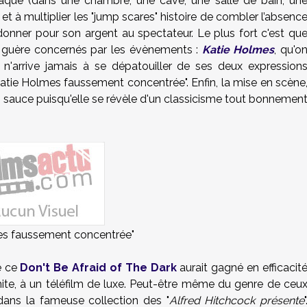
que (dans une chambre, une cave, une salle de bain, un
et à multiplier les "jump scares" histoire de combler l’absenc
 donner pour son argent au spectateur. Le plus fort c'est qu
 guère concernés par les évènements :
Katie Holmes
, qu'o
 n'arrive jamais à se dépatouiller de ses deux expression
Katie Holmes faussement concentrée". Enfin, la mise en scène
 sauce puisqu'elle se révèle d'un classicisme tout bonnemen
es faussement concentrée"
ue ce
Don't Be Afraid of The Dark
aurait gagné en efficacit
mite, à un téléfilm de luxe. Peut-être même du genre de ceu
dans la fameuse collection des "
Alfred Hitchcock présente
"