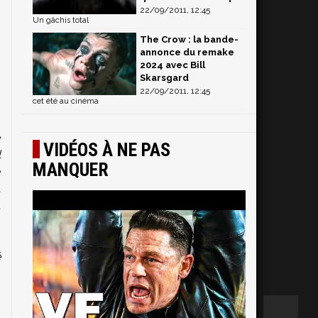
22/09/2011, 12:45
Un gâchis total
The Crow : la bande-
annonce du remake
2024 avec Bill
Skarsgard
22/09/2011, 12:45
cet été au cinéma
e
VIDÉOS À NE PAS
l
MANQUER
e
à
t
s
:
é