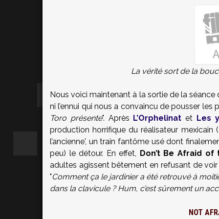
La vérité sort de la bouch
Nous voici maintenant à la sortie de la séance
ni l’ennui qui nous a convaincu de pousser les 
Toro présente
". Après
L’Orphelinat
et
Les y
production horrifique du réalisateur mexicain (
l’ancienne', un train fantôme usé dont finaleme
peu) le détour. En effet,
Don’t Be Afraid of
adultes agissent bêtement en refusant de voir 
"
Comment ça le jardinier a été retrouvé à moitié
dans la clavicule ? Hum, c’est sûrement un accide
NOT AFR