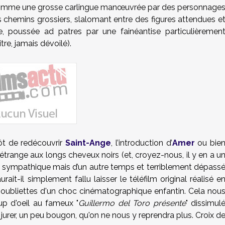
omme une grosse carlingue manœuvrée par des personnage
s chemins grossiers, slalomant entre des figures attendues e
, poussée ad patres par une fainéantise particulièremen
tre, jamais dévoilé).
ôt de redécouvrir
Saint-Ange
, l’introduction d’
Amer
ou bie
 étrange aux longs cheveux noirs (et, croyez-nous, il y en a u
t sympathique mais d’un autre temps et terriblement dépass
ait-il simplement fallu laisser le téléfilm original réalisé e
es oubliettes d'un choc cinématographique enfantin. Cela nou
oup d'oeil au fameux "
Guillermo del Toro présente
" dissimul
jurer, un peu bougon, qu'on ne nous y reprendra plus. Croix d