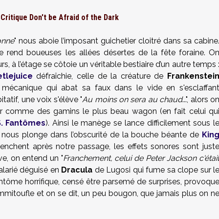
Critique Don't be Afraid of the Dark
onne
" nous aboie l’imposant guichetier cloitré dans sa cabine
ie rend boueuses les allées désertes de la fête foraine. O
s, à l’étage se côtoie un véritable bestiaire d’un autre temps 
tlejuice
défraîchie, celle de la créature de
Frankenstei
 mécanique qui abat sa faux dans le vide en s'esclaffan
tatif, une voix s'élève "
Au moins on sera au chaud
...", alors o
sir comme des gamins le plus beau wagon (en fait celui qu
S. Fantômes
). Ainsi le manège se lance difficilement sous l
 et nous plonge dans l’obscurité de la bouche béante de
Kin
éclenchent après notre passage, les effets sonores sont just
ve, on entend un "
Franchement, celui de Peter Jackson c'étai
alarié déguisé en
Dracula
de Lugosi qui fume sa clope sur l
antôme horrifique, censé être parsemé de surprises, provoqu
 s’emmitoufle et on se dit, un peu bougon, que jamais plus on n