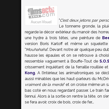
"
C’est deux jetons par pers
Le tonnerre gronde, la plu
regarde le décor extérieur du manoir des horreur
une hydre à trois têtes, une peinture de
Bee
version Boris Karloff et même un squelette
"
Mouhahaha
". Devant notre air quelque peu dubi
hausse les épaules et on se retrouve à choi
ressemble vaguement à Bouffe-Tout de
S.O.
crissement inquiétant de la ferraille rouillée
Kong
. A l’intérieur, les animatroniques se d
aussi minables que les haut-parleurs du McDri
vraiment de la merde
" et on croise même un s
bas coté en nous regardant passer. Le train f
l’ennui. Alors à la sortie on rentre la tête, on
se fera avoir, croix de bois, croix de fer...