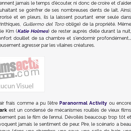
nent jamais le temps d'écouter, ni donc de croire et d'aide
uhaitant se goinfrer de ses nombreuses dents de lait. Ainsi
risé et en pleurs, ils la laissent pourtant errer seule dan
rinthiques,
Guillermo del Toro
oblige) de la propriété. Mêm
lie Kim (
Katie Holmes
) de rester auprès d’elle durant la nuit
 confort douillet de sa chambre et s'endormir profondément..
eusement agresser par les vilaines créatures.
ir frais comme a pu l’être
Paranormal Activity
ou encor
ark
est un condensé de mécanismes rouillés de vieux film
sement pas le film de l’ennui. Dévoilés beaucoup trop tôt e
ovoquent jamais le sentiment de peur. Pire, le scénario a bea