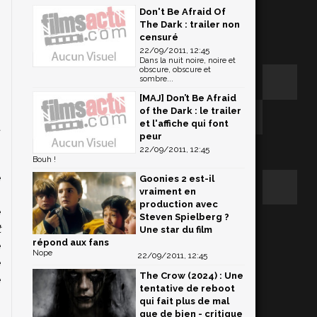
Don't Be Afraid Of
The Dark : trailer non
censuré
22/09/2011, 12:45
.
Dans la nuit noire, noire et
obscure, obscure et
n
sombre...
:
[MAJ] Don’t Be Afraid
n
of the Dark : le trailer
et l'affiche qui font
t
peur
n
22/09/2011, 12:45
i
Bouh !
e
Goonies 2 est-il
vraiment en
g
production avec
e
Steven Spielberg ?
t
Une star du film
répond aux fans
e
Nope
22/09/2011, 12:45
e
The Crow (2024) : Une
e
tentative de reboot
qui fait plus de mal
que de bien - critique