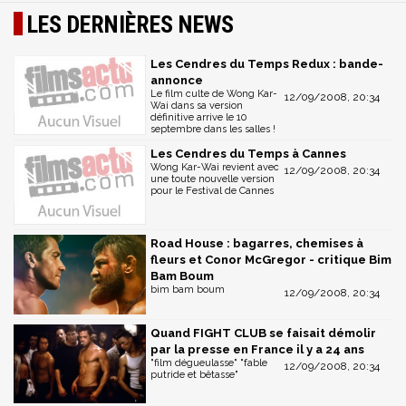
LES DERNIÈRES NEWS
Les Cendres du Temps Redux : bande-
annonce
Le film culte de Wong Kar-
12/09/2008, 20:34
Wai dans sa version
définitive arrive le 10
septembre dans les salles !
Les Cendres du Temps à Cannes
Wong Kar-Wai revient avec
12/09/2008, 20:34
une toute nouvelle version
pour le Festival de Cannes
Road House : bagarres, chemises à
fleurs et Conor McGregor - critique Bim
Bam Boum
bim bam boum
12/09/2008, 20:34
Quand FIGHT CLUB se faisait démolir
par la presse en France il y a 24 ans
"film dégueulasse" "fable
12/09/2008, 20:34
putride et bêtasse"