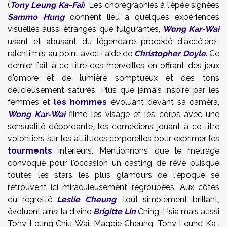
(
Tony Leung Ka-Fai
). Les chorégraphies à l'épée signées
Sammo Hung
donnent lieu à quelques expériences
visuelles aussi étranges que fulgurantes,
Wong Kar-Wai
usant et abusant du légendaire procédé d'accéléré-
ralenti mis au point avec l'aide de
Christopher Doyle
. Ce
dernier fait à ce titre des merveilles en offrant des jeux
d'ombre et de lumière somptueux et des tons
délicieusement saturés. Plus que jamais inspiré par les
femmes et
les hommes
évoluant devant sa caméra,
Wong Kar-Wai
filme les visage et les corps avec une
sensualité débordante, les comédiens jouant à ce titre
volontiers sur les attitudes corporelles pour exprimer les
tourments
intérieurs. Mentionnons que le métrage
convoque pour l'occasion un casting de rêve puisque
toutes les stars les plus glamours de l'époque se
retrouvent ici miraculeusement regroupées. Aux côtés
du regretté
Leslie Cheung
, tout simplement brillant,
évoluent ainsi la divine
Brigitte Lin
Ching-Hsia mais aussi
Tony Leung Chiu-Wai
,
Maggie Cheung
,
Tony Leung Ka-