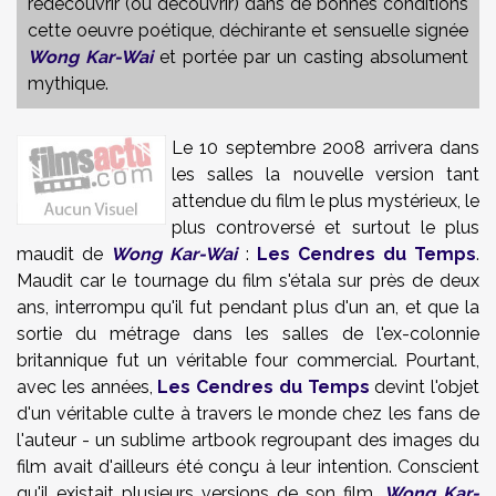
redécouvrir (ou découvrir) dans de bonnes conditions
cette oeuvre poétique, déchirante et sensuelle signée
Wong Kar-Wai
et portée par un casting absolument
mythique.
Le 10 septembre 2008 arrivera dans
les salles la nouvelle version tant
attendue du film le plus mystérieux, le
plus controversé et surtout le plus
maudit de
Wong Kar-Wai
:
Les Cendres du Temps
.
Maudit car le tournage du film s'étala sur près de deux
ans, interrompu qu'il fut pendant plus d'un an, et que la
sortie du métrage dans les salles de l'ex-colonnie
britannique fut un véritable four commercial. Pourtant,
avec les années,
Les Cendres du Temps
devint l'objet
d'un véritable culte à travers le monde chez les fans de
l'auteur - un sublime artbook regroupant des images du
film avait d'ailleurs été conçu à leur intention. Conscient
qu'il existait plusieurs versions de son film,
Wong Kar-