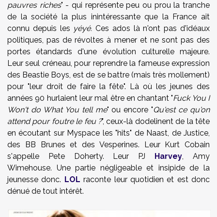
pauvres riches
" - qui représente peu ou prou la tranche
de la société la plus inintéressante que la France ait
connu depuis les
yéyé.
Ces ados là n'ont pas d'idéaux
politiques, pas de révoltes à mener et ne sont pas des
portes étandards d'une évolution culturelle majeure.
Leur seul créneau, pour reprendre la fameuse expression
des Beastie Boys, est de se battre (mais très mollement)
pour "leur droit de faire la fête". Là où les jeunes des
années 90 hurlaient leur mal être en chantant "
Fuck You I
Won't do What You tell me
" ou encore "
Qu'est ce qu'on
attend pour foutre le feu ?
", ceux-là dodelinent de la tête
en écoutant sur Myspace les "hits" de Naast, de Justice,
des BB Brunes et des Vesperines. Leur Kurt Cobain
s'appelle Pete Doherty. Leur PJ
Harvey
, Amy
Wimehouse. Une partie négligeable et insipide de la
jeunesse donc.
LOL
raconte leur quotidien et est donc
dénué de tout intérêt.