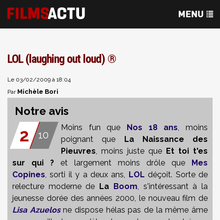
LOL (laughing out loud) ®
Le 03/02/2009 à 18:04
Michèle Bori
Par
Notre avis
Moins fun que
Nos 18 ans
, moins
2
10
poignant que
La Naissance
des
Pieuvres
, moins juste que
Et toi t'es
sur qui ?
et largement moins drôle que
Mes
Copines
, sorti il y a deux ans,
LOL
déçoit. Sorte de
relecture moderne de
La
Boom
, s'intéressant à la
jeunesse dorée des années 2000, le nouveau film de
Lisa Azuelos
ne dispose hélas pas de la même âme