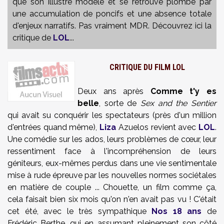
que son illustre modèle et se retrouve plombé par
une accumulation de poncifs et une absence totale
d'enjeux narratifs. Pas vraiment MDR. Découvrez ici la
critique de
LOL
...
CRITIQUE DU FILM LOL
Deux ans après
Comme t'y es
belle
, sorte de
Sex and the Sentier
qui avait su conquérir les spectateurs (près d'un million
d'entrées quand même),
Liza
Azuelos revient avec
LOL
.
Une comédie sur les ados, leurs problèmes de cœur, leur
ressentiment face à l'incompréhension de leurs
géniteurs, eux-mêmes perdus dans une vie sentimentale
mise à rude épreuve par les nouvelles normes sociétales
en matière de couple ... Chouette, un film comme ça,
cela faisait bien six mois qu'on n'en avait pas vu ! C'était
cet été, avec le très sympathique
Nos 18 ans
de
Frédéric Berthe, qui en assumant pleinement son côté