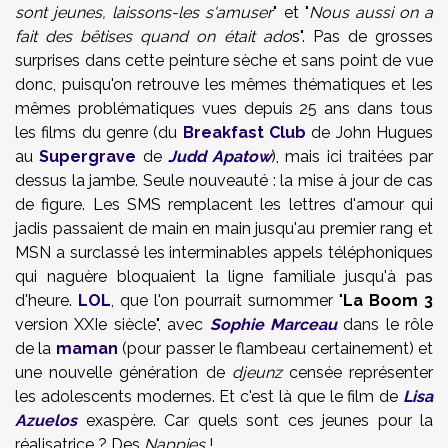
sont jeunes, laissons-les s'amuser
" et "
Nous aussi on a
fait des bêtises quand on était ado
s". Pas de grosses
surprises dans cette peinture sèche et sans point de vue
donc, puisqu'on retrouve les mêmes thématiques et les
mêmes problématiques vues depuis 25 ans dans tous
les films du genre (du
Breakfast Club
de John Hugues
au
Supergrave
de
Judd Apatow
), mais ici traitées par
dessus la jambe. Seule nouveauté : la mise à jour de cas
de figure. Les SMS remplacent les lettres d'amour qui
jadis passaient de main en main jusqu'au premier rang et
MSN a surclassé les interminables appels téléphoniques
qui naguère bloquaient la ligne familiale jusqu'à pas
d'heure.
LOL
, que l'on pourrait surnommer "
La Boom
3
version XXIe siècle", avec
Sophie Marceau
dans le rôle
de la
maman
(pour passer le flambeau certainement) et
une nouvelle génération de
djeunz
censée représenter
les adolescents modernes. Et c'est là que le film de
Lisa
Azuelos
exaspère. Car quels sont ces jeunes
pour la
réalisatrice ? Des
Nappies
!