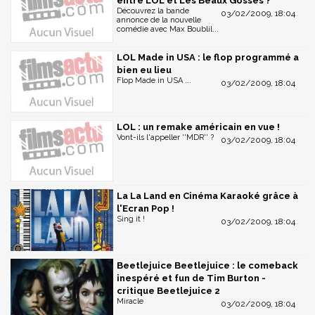
entre LOL et Les Beaux Gosses ?
Découvrez la bande
03/02/2009, 18:04
annonce de la nouvelle
comédie avec Max Boublil...
LOL Made in USA : le flop programmé a
bien eu lieu
Flop Made in USA ...
03/02/2009, 18:04
LOL : un remake américain en vue !
Vont-ils l'appeller ''MDR'' ?
03/02/2009, 18:04
La La Land en Cinéma Karaoké grâce à
l'Ecran Pop !
Sing it !
03/02/2009, 18:04
Beetlejuice Beetlejuice : le comeback
inespéré et fun de Tim Burton -
critique Beetlejuice 2
Miracle
03/02/2009, 18:04