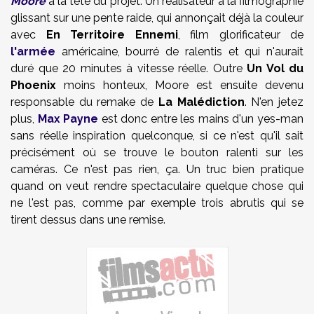
Moore
à la tête du projet. Un réalisateur à la filmographie
glissant sur une pente raide, qui annonçait déjà la couleur
avec
En Territoire Ennemi
, film glorificateur de
l'armée
américaine, bourré de ralentis et qui n'aurait
duré que 20 minutes à vitesse réelle. Outre
Un Vol du
Phoenix
moins honteux, Moore est ensuite devenu
responsable du remake de
La Malédiction
. N'en jetez
plus,
Max Payne
est donc entre les mains d'un yes-man
sans réelle inspiration quelconque, si ce n'est qu'il sait
précisément où se trouve le bouton ralenti sur les
caméras. Ce n'est pas rien, ça. Un truc bien pratique
quand on veut rendre spectaculaire quelque chose qui
ne l'est pas, comme par exemple trois abrutis qui se
tirent dessus dans une remise.