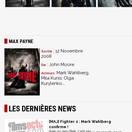
MAX PAYNE
: 12 Novembre
Sortie
2008
: John Moore
De
: Mark Wahlberg,
Acteurs
Mila Kunis, Olga
Kurylenko...
LES DERNIÈRES NEWS
[MAJ] Fighter 2 : Mark Wahlberg
confirme !
Avec ou sans Bale, c'est pas