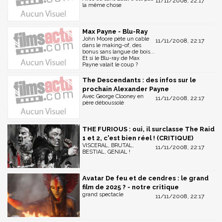
11/11/2008, 22:17
la même chose
Max Payne - Blu-Ray
John Moore pète un cable
11/11/2008, 22:17
dans le making-of, des
bonus sans langue de bois...
Et si le Blu-ray de Max
Payne valait le coup ?
The Descendants : des infos sur le
prochain Alexander Payne
Avec George Clooney en
11/11/2008, 22:17
père déboussolé
THE FURIOUS : oui, il surclasse The Raid
1 et 2, c'est bien réel ! (CRITIQUE)
VISCERAL, BRUTAL,
11/11/2008, 22:17
BESTIAL, GENIAL !
Avatar De feu et de cendres : le grand
film de 2025 ? - notre critique
grand spectacle
11/11/2008, 22:17