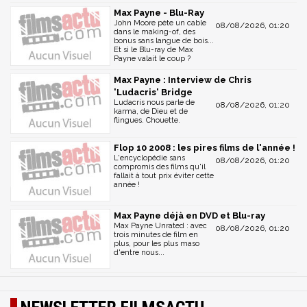
Max Payne - Blu-Ray
John Moore pète un cable
08/08/2026, 01:20
dans le making-of, des
bonus sans langue de bois...
Et si le Blu-ray de Max
Payne valait le coup ?
Max Payne : Interview de Chris
'Ludacris' Bridge
Ludacris nous parle de
08/08/2026, 01:20
karma, de Dieu et de
flingues. Chouette.
Flop 10 2008 : les pires films de l'année !
L'encyclopédie sans
08/08/2026, 01:20
compromis des films qu'il
fallait à tout prix éviter cette
année !
Max Payne déjà en DVD et Blu-ray
Max Payne Unrated : avec
08/08/2026, 01:20
trois minutes de film en
plus, pour les plus maso
d'entre nous...