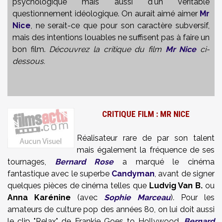
psychologique mais aussi d'un véritable
questionnement idéologique. On aurait aimé aimer
Mr
Nice
, ne serait-ce que pour son caractère subversif,
mais des intentions louables ne suffisent pas à faire un
bon film.
Découvrez la critique du film
Mr Nice
ci-
dessous.
CRITIQUE FILM : MR NICE
Réalisateur rare de par son talent
mais également la fréquence de ses
tournages,
Bernard Rose
a marqué le cinéma
fantastique avec le superbe
Candyman
, avant de signer
quelques pièces de cinéma telles que
Ludvig Van B.
ou
Anna Karénine
(avec
Sophie Marceau
). Pour les
amateurs de culture pop des années 80, on lui doit aussi
le clip "Relax" de Frankie Goes to Hollywood.
Bernard