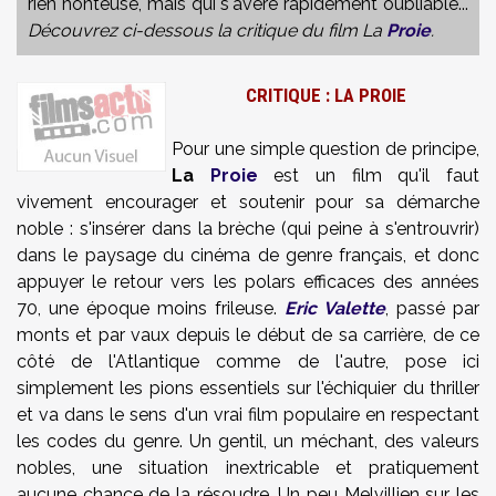
rien honteuse, mais qui s'avère rapidement oubliable...
Découvrez ci-dessous la critique du film La
Proie
.
CRITIQUE : LA PROIE
Pour une simple question de principe,
La
Proie
est un film qu'il faut
vivement encourager et soutenir pour sa démarche
noble : s'insérer dans la brèche (qui peine à s'entrouvrir)
dans le paysage du cinéma de genre français, et donc
appuyer le retour vers les polars efficaces des années
70, une époque moins frileuse.
Eric Valette
, passé par
monts et par vaux depuis le début de sa carrière, de ce
côté de l'Atlantique comme de l'autre, pose ici
simplement les pions essentiels sur l'échiquier du thriller
et va dans le sens d'un vrai film populaire en respectant
les codes du genre. Un gentil, un méchant, des valeurs
nobles, une situation inextricable et pratiquement
aucune chance de la résoudre. Un peu Melvillien sur les