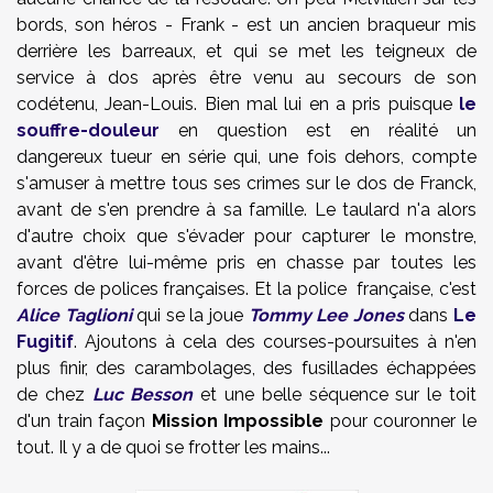
bords, son héros - Frank - est un ancien braqueur mis
derrière les barreaux, et qui se met les teigneux de
service à dos après être venu au secours de son
codétenu, Jean-Louis. Bien mal lui en a pris puisque
le
souffre-douleur
en question est en réalité un
dangereux tueur en série qui, une fois dehors, compte
s'amuser à mettre tous ses crimes sur le dos de Franck,
avant de s'en prendre à sa famille. Le taulard n'a alors
d'autre choix que s'évader pour capturer le monstre,
avant d'être lui-même pris en chasse par toutes les
forces de polices françaises. Et la police française, c'est
Alice Taglioni
qui se la joue
Tommy Lee Jones
dans
Le
Fugitif
. Ajoutons à cela des courses-poursuites à n'en
plus finir, des carambolages, des fusillades échappées
de chez
Luc Besson
et une belle séquence sur le toit
d'un train façon
Mission Impossible
pour couronner le
tout. Il y a de quoi se frotter les mains...