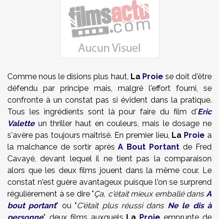
Comme nous le disions plus haut,
La
Proie
se doit d'être
défendu par principe mais, malgré l'effort fourni, se
confronte à un constat pas si évident dans la pratique.
Tous les ingrédients sont là pour faire du film d'
Eric
Valette
un thriller haut en couleurs, mais le dosage ne
s'avère pas toujours maîtrisé. En premier lieu,
La
Proie
a
la malchance de sortir après
A Bout Portant
de Fred
Cavayé, devant lequel il ne tient pas la comparaison
alors que les deux films jouent dans la même cour. Le
constat n'est guère avantageux puisque l'on se surprend
régulièrement à se dire "
Ça, c'était mieux emballé dans
A
bout portant
" ou "
C'était plus réussi dans
Ne le dis à
personne
", deux films auxquels
La
Proie
emprunte de