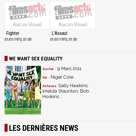
Fighter
L'Assaut
01/01/1970, 01:00
01/01/1970, 01:00
WE WANT SEX EQUALITY
: 9 Mars 2011
Sortie
: Nigel Cole
De
: Sally Hawkins,
Acteurs
Imelda Staunton, Bob
Hoskins...
LES DERNIÈRES NEWS