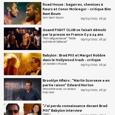
Road House : bagarres, chemises à
fleurs et Conor McGregor - critique Bim
Bam Boum
bim bam boum
09/03/2011, 16:32
Quand FIGHT CLUB se faisait démolir
par la presse en France il y a 24 ans
"film dégueulasse" "fable
09/03/2011, 16:32
putride et bêtasse"
Babylon : Brad Pitt et Margot Robbie
dans le Hollywood trash - critique
un bordel virtuose
09/03/2011, 16:32
Brooklyn Affairs : "Martin Scorsese a en
partie raison" Edward Norton
rencontre avec un acteur
09/03/2011, 16:32
trop rare
"J'ai perdu connaissance devant Brad
Pitt" Babylon interview
OMG !