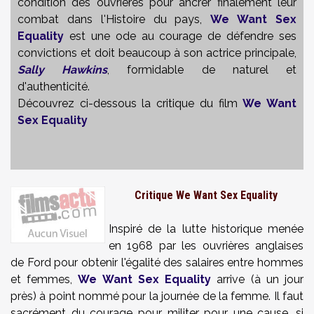
condition des ouvrières pour ancrer finalement leur
combat dans l'Histoire du pays,
We Want Sex
Equality
est une ode au courage de défendre ses
convictions et doit beaucoup à son actrice principale,
Sally Hawkins
, formidable de naturel et
d'authenticité.
Découvrez ci-dessous la critique du film
We Want
Sex Equality
Critique We Want Sex Equality
Inspiré de la lutte historique menée
en 1968 par les ouvrières anglaises
de Ford pour obtenir l'égalité des salaires entre hommes
et femmes,
We Want Sex Equality
arrive (à un jour
près) à point nommé pour la journée de la femme. Il faut
sacrément du courage pour militer pour une cause, si