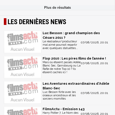
LES DERNIÈRES NEWS
Luc Besson : grand champion des
Césars 2011 ?
Le réalisateur/producteur
07/08/2026, 20:01
mal aimé pourrait repartir
avec quelques statuettes...
Flop 2010 : Les pires films de l’année !
Mais où étaient passés Adèle
07/08/2026, 20:01
Blanc Sec, Gainsbourg ou La
Rafle de notre Top 10 ? Ils
étaient cachés ici !
Les Aventures extraordinaires d'Adèle
Blanc-Sec
Luc Besson flirte avec les
07/08/2026, 20:01
oiseaux ancestraux et les
sorciers momifiés
FilmsActu - Emission 143
Harry Potter 7, Le Nom des
07/08/2026, 20:01