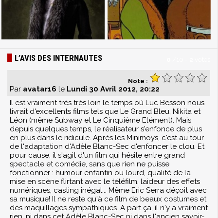
L’AVIS DES INTERNAUTES
0
/
10
-
2
votes
Note :
Par
avatar16
le
Lundi 30 Avril 2012, 20:22
Il est vraiment très très loin le temps où Luc Besson nous
livrait d'excellents films tels que Le Grand Bleu, Nikita et
Léon (même Subway et Le Cinquième Elément). Mais
depuis quelques temps, le réalisateur s'enfonce de plus
en plus dans le ridicule. Après les Minimoys, c'est au tour
de l'adaptation d'Adèle Blanc-Sec d'enfoncer le clou. Et
pour cause, il s'agit d'un film qui hésite entre grand
spectacle et comédie, sans que rien ne puisse
fonctionner : humour enfantin ou lourd, qualité de la
mise en scène flirtant avec le téléfilm, laideur des effets
numériques, casting inégal... Même Eric Serra déçoit avec
sa musique! Il ne reste qu'à ce film de beaux costumes et
des maquillages sympathiques. A part ça, il n'y a vraiment
rien, ni dans cet Adèle Blanc-Sec ni dans l'ancien savoir-