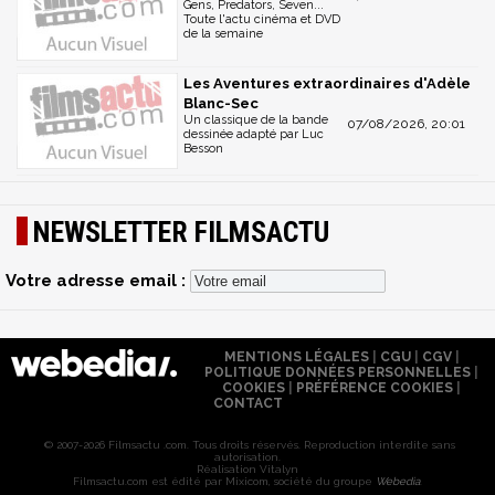
Gens, Predators, Seven...
Toute l'actu cinéma et DVD
de la semaine
Les Aventures extraordinaires d'Adèle
Blanc-Sec
Un classique de la bande
07/08/2026, 20:01
dessinée adapté par Luc
Besson
NEWSLETTER FILMSACTU
Votre adresse email :
MENTIONS LÉGALES
|
CGU
|
CGV
|
POLITIQUE DONNÉES PERSONNELLES
|
COOKIES
|
PRÉFÉRENCE COOKIES
|
CONTACT
© 2007-2026 Filmsactu .com. Tous droits réservés. Reproduction interdite sans
autorisation.
Réalisation Vitalyn
Filmsactu
.com est édité par Mixicom, société du groupe
Webedia
.