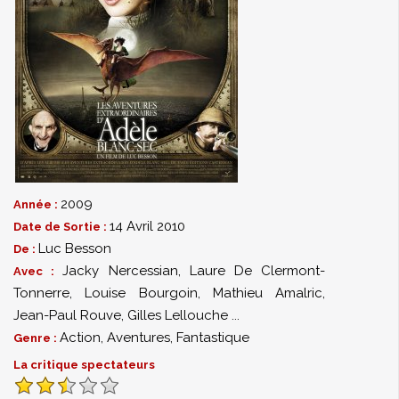
2009
Année :
14 Avril 2010
Date de Sortie :
Luc Besson
De :
Jacky Nercessian
,
Laure De Clermont-
Avec :
Tonnerre
,
Louise Bourgoin
,
Mathieu Amalric
,
Jean-Paul Rouve
,
Gilles Lellouche
...
Action
,
Aventures
,
Fantastique
Genre :
La critique spectateurs