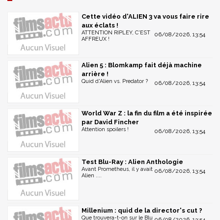
composée par Jerry Goldsmith
Scènes coupées et étendues
Cette vidéo d'ALIEN 3 va vous faire rire
aux éclats !
Expérience interactive avec le MU-TH-UR
ATTENTION RIPLEY, C'EST
06/08/2026, 13:54
AFFREUX !
DISQUE 2 : ALIENS
Alien 5 : Blomkamp fait déjà machine
Version cinéma (1986)
arrière !
Version longue (1991) avec introduction du
Quid d'Alien vs. Predator ?
06/08/2026, 13:54
réalisateur James Cameron
Commentaires audio du réalisateur James
World War Z : la fin du film a été inspirée
Cameron, de la productrice Gale Anne Hurd, du
par David Fincher
créateur des effets spéciaux Stan Winston, des
Attention spoilers !
06/08/2026, 13:54
superviseurs des effets spéciaux Robert Skotak et
Dennis Skotak, du superviseur des miniatures Pat
McClung et des acteurs Michael Biehn, Bill Paxton,
Test Blu-Ray : Alien Anthologie
Avant Prometheus, il y avait
Lance Henriksen, Jenette Goldstein, Carrie Henn et
06/08/2026, 13:54
Alien ....
Christopher Henn
Piste isolée de la musique du film définitive
composée par James Horner
Millenium : quid de la director's cut ?
Piste isolée de la musique du film originale
Que trouvera-t-on sur le Blu
06/08/2026, 13:54