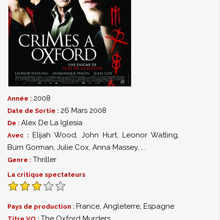
2008
Année :
26 Mars 2008
Date de Sortie :
Alex De La Iglesia
De :
Elijah Wood
,
John Hurt
,
Leonor Watling
,
Avec :
Burn Gorman
,
Julie Cox
,
Anna Massey
,
...
Thriller
Genre :
La critique spectateurs
France, Angleterre, Espagne
Pays de production :
The Oxford Murders
Titre VO :