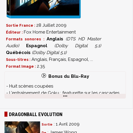
28 Juillet 2009
Sortie France :
Fox Home Entertainment
Éditeur :
Anglais
(DTS HD Master
Formats sonores :
Audio)
Espagnol
(Dolby Digital 5.1)
Québécois
(Dolby Digital 5.1)
Anglais, Français, Espagnol, ...
Sous-titres :
2.35
Format Image :
Bonus du Blu-Ray
- Huit scènes coupées
- L'entraînement de Goku : featurette sur les cascades
- Fox Movie Channel Presente : La réalisation d'une
scène
- Fox Movie Channel Presente : La vie après l'école
DRAGONBALL EVOLUTION
avec Justin Chatwin
: 1 Avril 2009
Sortie
- Le bêtisier de Dragonball Evolution
: James Wong
De