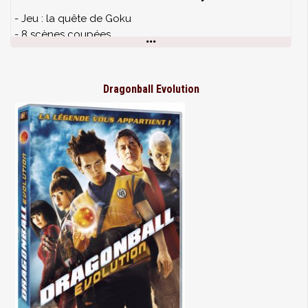
- Jeu : la quête de Goku
- 8 scènes coupées
- Making-of (25mn)
- 3 mini-documentaires
Dragonball Evolution