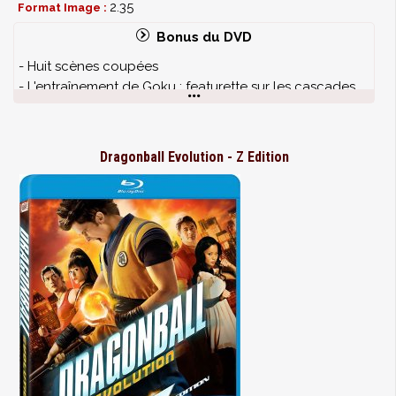
2.35
Format Image :
Bonus du DVD
- Huit scènes coupées
- L'entraînement de Goku : featurette sur les cascades
- Fox Movie Channel Presente : La réalisation d'une
scène
- Fox Movie Channel Presente : La vie après l'école
Dragonball Evolution - Z Edition
avec Justin Chatwin
- Le bêtisier de Dragonball Evolution
- Brian Anthony le clip de
Worked Up