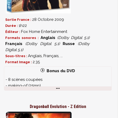
28 Octobre 2009
Sortie France :
1h22
Durée :
Fox Home Entertainment
Éditeur :
Anglais
(Dolby Digital 5.1)
Formats sonores :
Français
(Dolby Digital 5.1)
Russe
(Dolby
Digital 5.1)
Anglais, Français, ...
Sous-titres :
2.35
Format Image :
Bonus du DVD
- 8 scènes coupées
- making-of (25mn)
- 3 mini-documentaires
Dragonball Evolution - Z Edition