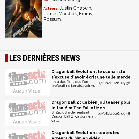
- Brian Anthony le clip de
Worked Up
- Copie numérique du film
: Justin Chatwin,
Acteurs
James Marsters, Emmy
- Jeu : La chasse au trésor de Goku (Exclu Blu-ray)
Rossum...
LES DERNIÈRES NEWS
Dragonball Evolution : le scénariste
s'excuse d'avoir écrit une telle merde
Il y a des films que l'on
07/08/2026, 09:58
préférait ne jamais avoir vu
Dragon Ball Z : un bien joli teaser pour
le fan-film The Fall of Men
Si Zack Snyder réalisait
07/08/2026, 09:58
Dragon Ball Z, ça donnerait
ça ...
Dragonball Evolution : toutes les
erreurs du film en vidéo !