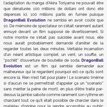
l'adaptation du manga d'Akira Toriyama ne pouvait être
que dénaturée. 100 millions de dollars ont donc été
dépensés ici, 100 millions partis en fumée puisque
DragonBall Evolution
ne semble en avoir coûté que
10. De mémoire de spectateur on s'était rarement autant
ennuyé devant un film supposé de divertissement. Si
notre montre ne s'était pas suicidée avant nous, elle
nous aurait probablement demandé d'arrêter de la
regarder toutes les deux minutes. Véritable incarnation
d'un néant artistique complet, un vent, un souffle, un
''pschiiit'' d'ouverture de bouteille de soda,
DragonBall
Evolution
est un film qui semble demander aux
malheureux qui le regardent pourquoi est-ce qu'ils sont
encore là. Rien n'est fait pour plaire ! Le scenario (même
si d'aucun ne se permettrait d'appeler ça un ''scenario''
sans mériter la peine de mort), en plus d'être traité par-
dessus la jambe sabote comme rarement son rythme en
charclant tout ce qu'il était possible de charcler dans le
matériau d'origine pour le rendre accessible au public