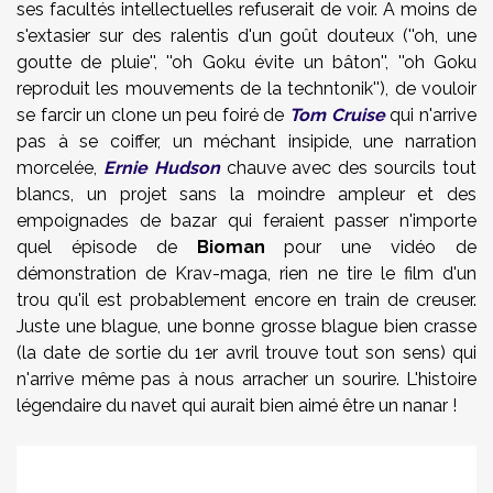
ses facultés intellectuelles refuserait de voir. A moins de
s'extasier sur des ralentis d'un goût douteux (''oh, une
goutte de pluie'', ''oh Goku évite un bâton'', ''oh Goku
reproduit les mouvements de la techntonik''), de vouloir
se farcir un clone un peu foiré de
Tom Cruise
qui n'arrive
pas à se coiffer, un méchant insipide, une narration
morcelée,
Ernie Hudson
chauve avec des sourcils tout
blancs, un projet sans la moindre ampleur et des
empoignades de bazar qui feraient passer n'importe
quel épisode de
Bioman
pour une vidéo de
démonstration de Krav-maga, rien ne tire le film d'un
trou qu'il est probablement encore en train de creuser.
Juste une blague, une bonne grosse blague bien crasse
(la date de sortie du 1er avril trouve tout son sens) qui
n'arrive même pas à nous arracher un sourire. L'histoire
légendaire du navet qui aurait bien aimé être un nanar !