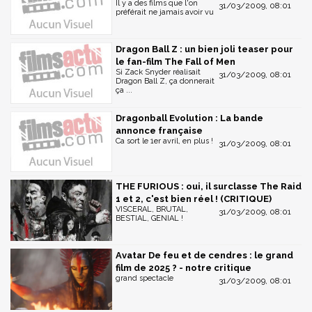
Il y a des films que l'on
31/03/2009, 08:01
préférait ne jamais avoir vu
Dragon Ball Z : un bien joli teaser pour
le fan-film The Fall of Men
Si Zack Snyder réalisait
31/03/2009, 08:01
Dragon Ball Z, ça donnerait
ça ...
Dragonball Evolution : La bande
annonce française
Ca sort le 1er avril, en plus !
31/03/2009, 08:01
THE FURIOUS : oui, il surclasse The Raid
1 et 2, c'est bien réel ! (CRITIQUE)
VISCERAL, BRUTAL,
31/03/2009, 08:01
BESTIAL, GENIAL !
Avatar De feu et de cendres : le grand
film de 2025 ? - notre critique
grand spectacle
31/03/2009, 08:01