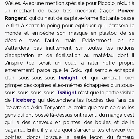
Welles. Avec une mention spéciale pour Piccolo, réduit à
un méchant de base très méchant (façon
Power
Rangers
) qui du haut de sa plate-forme flottante passe
le film à serrer le poing pour expliquer qu'il écrasera le
monde et empêche son masque en plastoc de se
décoller avec l'autre main. Evidemment, on ne
s'attardera pas inutilement sur toutes les notions
d'adaptation et de fidélisation au matériau dont il
s'inspire (ce serait un coup à rater notre propre
enterrement) parce que le Goku qui semble échappé
d'un sous-sous-sous-
Twilight
et qui aimerait bien
grimper des copines elles-mêmes échappées d'un sous-
sous-sous-sous-sous-
Twilight
n'est que la partie visible
de
l'iceberg
qui déclenchera les foudres des fans de
l'œuvre de Akira Toriyama. A croire que tout ce que les
gens qui ont bossé là-dessus ont retenu du manga c'est
qu'il a des cheveux en pointes, des boules, et de la
bagarre... Enfin, il y a de quoi s'arracher les cheveux (en
pointes, donc) lorsque la seule leçon du fameux