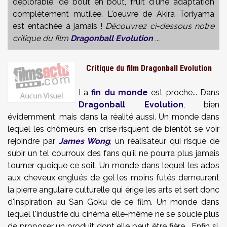
déplorable, de bout en bout, fruit d'une adaptation
complètement mutilée. L'oeuvre de Akira Toriyama
est entachée à jamais !
Découvrez ci-dessous notre
critique du film
Dragonball Evolution
...
Critique du film Dragonball Evolution
La
fin du monde
est proche... Dans
Dragonball Evolution
, bien
évidemment, mais dans la réalité aussi. Un monde dans
lequel les chômeurs en crise risquent de bientôt se voir
rejoindre par
James Wong
, un réalisateur qui risque de
subir un tel courroux des fans qu'il ne pourra plus jamais
tourner quoique ce soit. Un monde dans lequel les ados
aux cheveux englués de gel les moins futés demeurent
la pierre angulaire culturelle qui érige les arts et sert donc
d'inspiration au San Goku de ce film. Un monde dans
lequel l'industrie du cinéma elle-même ne se soucie plus
de proposer un produit dont elle peut être fière... Enfin si,