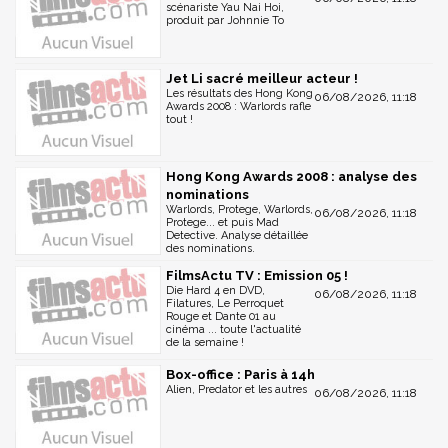
scénariste Yau Nai Hoi,
produit par Johnnie To
Jet Li sacré meilleur acteur !
Les résultats des Hong Kong
06/08/2026, 11:18
Awards 2008 : Warlords rafle
tout !
Hong Kong Awards 2008 : analyse des
nominations
Warlords, Protege, Warlords,
06/08/2026, 11:18
Protege... et puis Mad
Detective. Analyse détaillée
des nominations.
FilmsActu TV : Emission 05 !
Die Hard 4 en DVD,
06/08/2026, 11:18
Filatures, Le Perroquet
Rouge et Dante 01 au
cinéma ... toute l'actualité
de la semaine !
Box-office : Paris à 14h
Alien, Predator et les autres
06/08/2026, 11:18