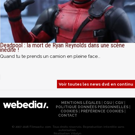
Deadpool : la mort de Ryan Reynolds dans une scène
inédite !
Quand tu te prends un camion en pleine face...
Voir toutes les news dvd en continu
MENTIONS LÉGALES
|
CGU
|
CGV
|
POLITIQUE DONNÉES PERSONNELLES
|
COOKIES
|
PRÉFÉRENCE COOKIES
|
CONTACT
© 2007-2026 Filmsactu .com. Tous droits réservés. Reproduction interdite sans
autorisation.
Réalisation Vitalyn