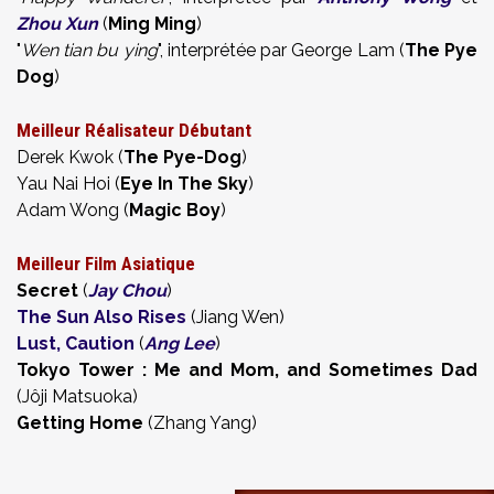
Zhou Xun
(
Ming Ming
)
"
Wen tian bu ying
", interprétée par George Lam (
The Pye
Dog
)
Meilleur Réalisateur Débutant
Derek Kwok (
The Pye-Dog
)
Yau Nai Hoi (
Eye In The Sky
)
Adam Wong (
Magic Boy
)
Meilleur Film Asiatique
Secret
(
Jay Chou
)
The Sun Also Rises
(Jiang Wen)
Lust, Caution
(
Ang Lee
)
Tokyo
Tower
: Me and Mom, and Sometimes Dad
(Jôji Matsuoka)
Getting Home
(Zhang Yang)