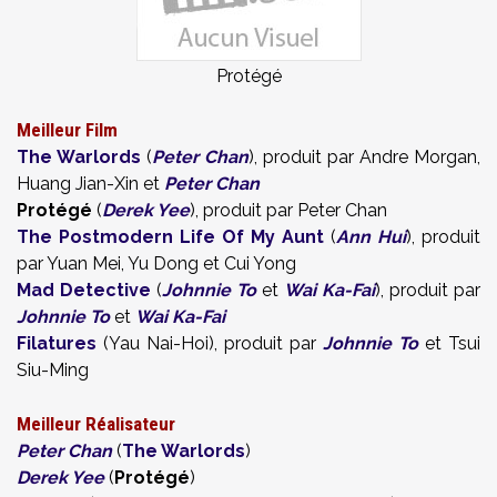
Protégé
Meilleur Film
The Warlords
(
Peter Chan
), produit par Andre Morgan,
Huang Jian-Xin et
Peter Chan
Protégé
(
Derek Yee
), produit par Peter Chan
The Postmodern Life Of My Aunt
(
Ann Hui
), produit
par Yuan Mei, Yu Dong et Cui Yong
Mad Detective
(
Johnnie To
et
Wai Ka-Fai
), produit par
Johnnie To
et
Wai Ka-Fai
Filatures
(Yau Nai-Hoi), produit par
Johnnie To
et Tsui
Siu-Ming
Meilleur Réalisateur
Peter Chan
(
The Warlords
)
Derek Yee
(
Protégé
)