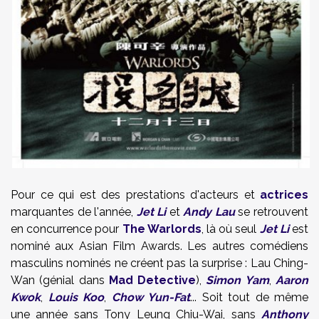
Pour ce qui est des prestations d'acteurs et
actrices
marquantes de l'année,
Jet Li
et
Andy Lau
se retrouvent
en concurrence pour
The Warlords
, là où seul
Jet Li
est
nominé aux Asian Film Awards. Les autres comédiens
masculins nominés ne créent pas la surprise : Lau Ching-
Wan (génial dans
Mad Detective
),
Simon Yam
,
Aaron
Kwok
,
Louis Koo
,
Chow Yun-Fat
... Soit tout de même
une année sans Tony Leung Chiu-Wai, sans
Anthony