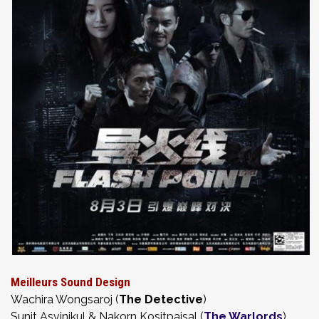
Meilleurs Sound Design
Wachira Wongsaroj (
The Detective
)
Sunit Asvinikul & Nakorn Kositpaisal (
The Warlords
)