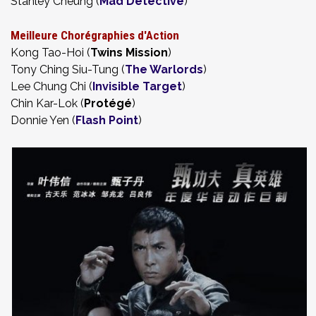
Stanley Cheung (
Mad Detective
)
Meilleure Chorégraphies d'Action
Kong Tao-Hoi (
Twins
Mission
)
Tony Ching Siu-Tung (
The Warlords
)
Lee Chung Chi (
Invisible Target
)
Chin Kar-Lok (
Protégé
)
Donnie Yen (
Flash Point
)