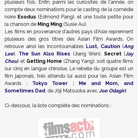
plusieurs fois. Enfin, parmi les curiosités de l'année, on
compte deux nominations pour le casting de la comédie
noire
Exodus
(Edmond Pang), et une toute petite pour
la chanson de
Ming Ming
(Susie Au).
Les films en provenance d'autres pays d'Asie reprennent
plusieurs des gros titres des Asian Film Awards. On
retrouve ainsi les incontournables
Lust, Caution
(
Ang
Lee
),
The Sun Also Rises
(Jiang Wen),
Secret
(
Jay
Chou
) et
Getting Home
(Zhang Yang), soit quatre films
sur cinq en langue chinoise. Le rebelle du groupe est un
film japonais, très attendu lui aussi pour les Asian Film
Awards :
Tokyo Tower : Me and Mom, and
Sometimes Dad
, de Jôji Matsuoka avec
Joe Odagiri
.
Ci-dessous, la liste complète des nominations :