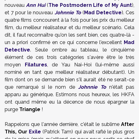
nouveau
Ann Hui
(
The Postmodern Life of My Aunt
),
et 7 pour le nouveau
Johnnie To
(
Mad Detective
). Ces
quatre films concourent à la fois pour les prix du meilleur
film, du meilleur réalisateur et du meilleur scénario. Cela
dit, il faut reconnaître qu'on les sent bien, ces quatre-là -
un a priori confirmé en ce qui concerne l'excellent
Mad
Detective
. Seule ombre au tableau, le cinquième
élément de ces trois catégories s'avère être le très
moyen
Filatures
, de Yau Nai-Hoi (lui-même aussi
nominé en tant que meilleur réalisateur débutant). Un
film dont on se demande bien s'il aurait été ne serait-ce
que remarqué si le nom de
Johnnie To
n'était pas
apparu au générique. Estimons nous heureux, les HKFA
ont quand même eu la décence de nous épargner la
purge
Triangle
!
Rappelons que l'année dernière, c'était le sublime
After
This, Our
Exile
(Patrick Tam) qui avait raflé le plus gros