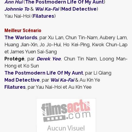
Ann Hui
(
The Postmodern Life Of My Aunt
)
Johnnie To
&
Wai Ka-Fai
(
Mad Detective
)
Yau Nai-Hoi (
Filatures
)
Meilleur Scénario
The Warlords
, par Xu Lan, Chun Tin-Nam, Aubery Lam,
Huang Jian-Xin, Jo Jo-Hui, Ho Kei-Ping, Kwok Chun-Lap
et James Yuen Sai-Sang
Protégé
, par
Derek Yee
, Chun Tin Nam, Loong Man-
Hong et Ko Sun
The Postmodern Life Of My Aunt
, par Li Qiang
Mad Detective
, par
Wai Ka-Fai
& Au Kin Ye
Filatures
, par Yau Nai-Hoi et Au Kin Yee