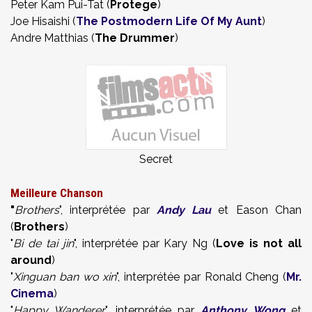
Peter Kam Pui-Tat (
Protege
)
Joe Hisaishi (
The Postmodern Life Of My Aunt
)
Andre Matthias (
The Drummer
)
Secret
Meilleure Chanson
"
Brothers
", interprétée par
Andy Lau
et Eason Chan
(
Brothers
)
"
Bi de tai jin
", interprétée par Kary Ng (
Love is not all
around
)
"
Xinguan ban wo xin
", interprétée par Ronald Cheng (
Mr.
Cinema
)
"
Happy Wanderer
", interprétée par
Anthony Wong
et