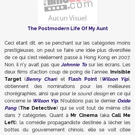
The Postmodern Life Of My Aunt
Ceci étant dit, en se penchant sur les catégories moins
prestigieuses, on peut se faire une idée plus diversifiée
de ce qui s'est réellement passé à Hong Kong en 2007.
Non, il n'y avait pas que
Johnnie To
sur les écrans. Les
deux films d'action coup de poing de l'année,
Invisible
Target
(
Benny Chan
) et
Flash Point
(
Wilson Yip
),
obtiennent des nominations pour les meilleures
chorégraphies, ainsi que pour le
sound design
en ce qui
concerne le
Wilson Yip
. N'oublions pas le dernier
Oxide
Pang
(
The Detective
) qui se voit tout de même cité
dans 7 catégories. Quant à
Mr Cinema
(aka
Call Me
Left
), la comédie propagandiste destinée à lécher les
bottes du gouvernement chinois, elle se voit citée