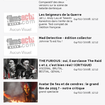
Comparatif des deux
versions sur la scène de
bataille dantesque.
Les Seigneurs de la Guerre
Jet Li, Andy Lau et Takeshi
04/02/2008, 12:12
Kaneshiro dans l'enfer de la
guerre. Test complet de
l'édition française.
Mad Detective - édition collector
Johnnie To est fou !
04/02/2008, 12:12
THE FURIOUS : oui, il surclasse The Raid
1 et 2, c'est bien réel ! (CRITIQUE)
VISCERAL, BRUTAL,
04/02/2008, 12:12
BESTIAL, GENIAL !
Avatar De feu et de cendres : le grand
film de 2025 ? - notre critique
grand spectacle
04/02/2008, 12:12