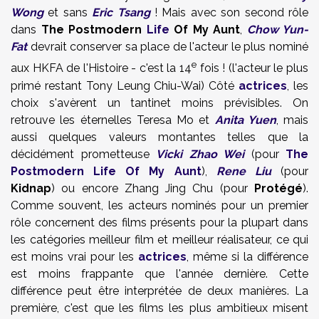
Wong
et sans
Eric Tsang
! Mais avec son second rôle
dans
The Postmodern
Life
Of My Aunt
,
Chow Yun-
Fat
devrait conserver sa place de l'acteur le plus nominé
e
aux HKFA de l'Histoire - c'est la 14
fois ! (l'acteur le plus
primé restant Tony Leung Chiu-Wai) Côté
actrices
, les
choix s'avèrent un tantinet moins prévisibles. On
retrouve les éternelles Teresa Mo et
Anita Yuen
, mais
aussi quelques valeurs montantes telles que la
décidément prometteuse
Vicki Zhao Wei
(pour
The
Postmodern Life Of My Aunt
),
Rene Liu
(pour
Kidnap
) ou encore Zhang Jing Chu (pour
Protégé
).
Comme souvent, les acteurs nominés pour un premier
rôle concernent des films présents pour la plupart dans
les catégories meilleur film et meilleur réalisateur, ce qui
est moins vrai pour les
actrices
, même si la différence
est moins frappante que l'année dernière. Cette
différence peut être interprétée de deux manières. La
première, c'est que les films les plus ambitieux misent