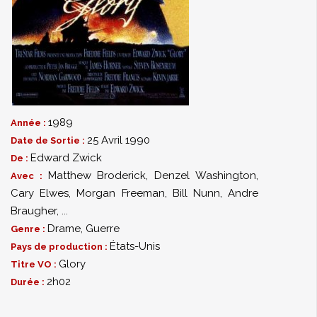
1989
Année :
25 Avril 1990
Date de Sortie :
Edward Zwick
De :
Matthew Broderick
,
Denzel Washington
,
Avec :
Cary Elwes
,
Morgan Freeman
,
Bill Nunn
,
Andre
Braugher
,
...
Drame
,
Guerre
Genre :
États-Unis
Pays de production :
Glory
Titre VO :
2h02
Durée :