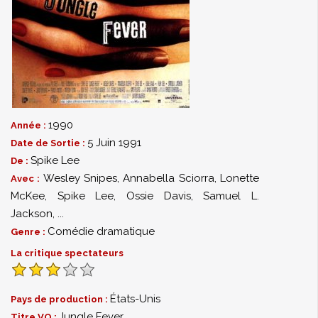
1990
Année :
5 Juin 1991
Date de Sortie :
Spike Lee
De :
Wesley Snipes
,
Annabella Sciorra
,
Lonette
Avec :
McKee
,
Spike Lee
,
Ossie Davis
,
Samuel L.
Jackson
,
...
Comédie dramatique
Genre :
La critique spectateurs
États-Unis
Pays de production :
Jungle Fever
Titre VO :