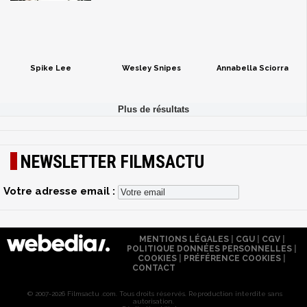
Spike Lee
Wesley Snipes
Annabella Sciorra
NEWSLETTER FILMSACTU
Votre adresse email :
MENTIONS LÉGALES
|
CGU
|
CGV
|
POLITIQUE DONNÉES PERSONNELLES
|
COOKIES
|
PRÉFÉRENCE COOKIES
|
CONTACT
© 2007-2026 Filmsactu .com. Tous droits réservés. Reproduction interdite sans
autorisation.