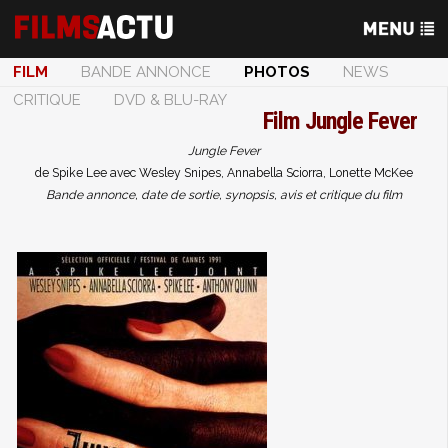
FILM
BANDE ANNONCE
PHOTOS
NEWS
CRITIQUE
DVD & BLU-RAY
Film
Jungle Fever
Jungle Fever
de Spike Lee avec Wesley Snipes, Annabella Sciorra, Lonette McKee
Bande annonce, date de sortie, synopsis, avis et critique du film