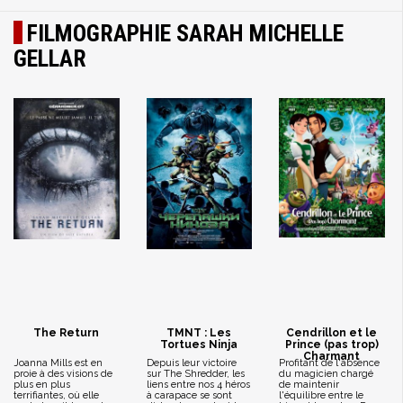
FILMOGRAPHIE SARAH MICHELLE
GELLAR
The Return
TMNT : Les
Cendrillon et le
Tortues Ninja
Prince (pas trop)
Charmant
Joanna Mills est en
Depuis leur victoire
Profitant de l'absence
proie à des visions de
sur The Shredder, les
du magicien chargé
plus en plus
liens entre nos 4 héros
de maintenir
terrifiantes, où elle
à carapace se sont
l'équilibre entre le