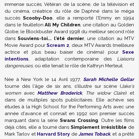
immense succès. Vétéran de la scène, de la télévision et
du cinéma, créatrice du rôle de Daphné dans le méga
succès
Scooby-Doo
, elle a remporté l'Emmy en 1994
dans le feuilleton
All My Children
, une citation au Golden
Globe, le Blockbuster Award 1998 du meilleur second rôle
dans
Souviens-toi... l'été dernier
, une citation au MTV
Movie Award pour
Scream 2
, deux MTV Awards (meilleure
actrice et plus beau baiser de cinéma) pour
Sexe
intentions
, adaptation contemporaine des
Liaisons
dangereuses
, où elle tenait le rôle de Kathryn Merteuil.
Née à New York le 14 Avril 1977,
Sarah Michelle Gellar
tourne dès l'âge de six ans, s'illustre sur scène (
Jake's
women
avec
Matthew Broderick
,
The widow Claire
) et
dans de multiples spots publicitaires. Elle achève ses
études à la High School for the Performing Arts avec une
année d'avance et connait en 1992 son premier succès
marquant dans la série
Swans Crossing
. Outre les films
déjà cités, elle a tourné dans
Simplement irrésistible
de
Mark Tarlov et
Harvard Story
de
James Toback
, et a prêté