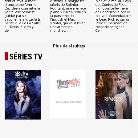
sent et revit la mort
distendus, malgré les
bien et le mal au Pays
d'une jeune femme.
efforts de Splinter.
des Contes de Fées,
Décidée à connaître la
Pourtant, une menace
l'ignoble belle-mère
vérité, elle se laisse
plane sur New York en
de Cendrillon a pris le
guider par ses
la personne de
pouvoir. Secondée par
cauchemars jusqu'à la
l'industriel Max
le beau Rick et par un
petite ville de La Salle,
Winter, qui veut lever
Prince Charmant de
au Texas. Elle va y
une armée de
seconde catégorie,
dé...
monstres. ...
Cen...
SÉRIES TV