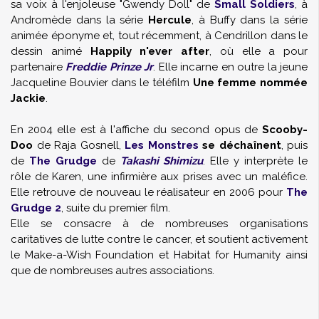
sa voix à l'enjoleuse "Gwendy Doll" de
Small Soldiers
, à
Andromède dans la série
Hercule
, à Buffy dans la série
animée éponyme et, tout récemment, à Cendrillon dans le
dessin animé
Happily n'ever after
, où elle a pour
partenaire
Freddie Prinze Jr
. Elle incarne en outre la jeune
Jacqueline Bouvier dans le téléfilm
Une femme nommée
Jackie
.
En 2004 elle est à l'affiche du second opus de
Scooby-
Doo
de Raja Gosnell,
Les Monstres
se déchaînent
, puis
de
The Grudge
de
Takashi Shimizu
. Elle y interprète le
rôle de Karen, une infirmière aux prises avec un maléfice.
Elle retrouve de nouveau le réalisateur en 2006 pour
The
Grudge 2
, suite du premier film.
Elle se consacre à de nombreuses organisations
caritatives de lutte contre le cancer, et soutient activement
le Make-a-Wish Foundation et Habitat for Humanity ainsi
que de nombreuses autres associations.