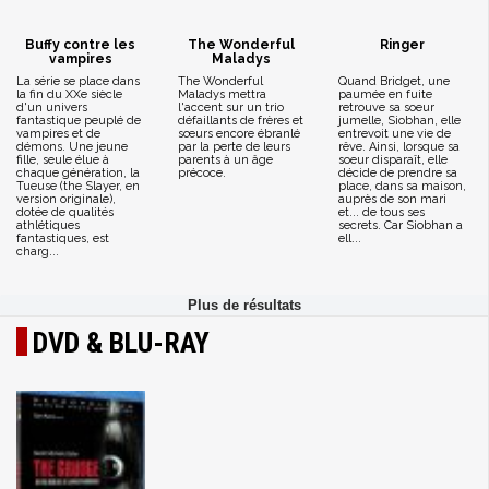
Buffy contre les
The Wonderful
Ringer
vampires
Maladys
La série se place dans
The Wonderful
Quand Bridget, une
la fin du XXe siècle
Maladys mettra
paumée en fuite
d'un univers
l'accent sur un trio
retrouve sa soeur
fantastique peuplé de
défaillants de frères et
jumelle, Siobhan, elle
vampires et de
sœurs encore ébranlé
entrevoit une vie de
démons. Une jeune
par la perte de leurs
rêve. Ainsi, lorsque sa
fille, seule élue à
parents à un âge
soeur disparaît, elle
chaque génération, la
précoce.
décide de prendre sa
Tueuse (the Slayer, en
place, dans sa maison,
version originale),
auprès de son mari
dotée de qualités
et... de tous ses
athlétiques
secrets. Car Siobhan a
fantastiques, est
ell...
charg...
DVD & BLU-RAY