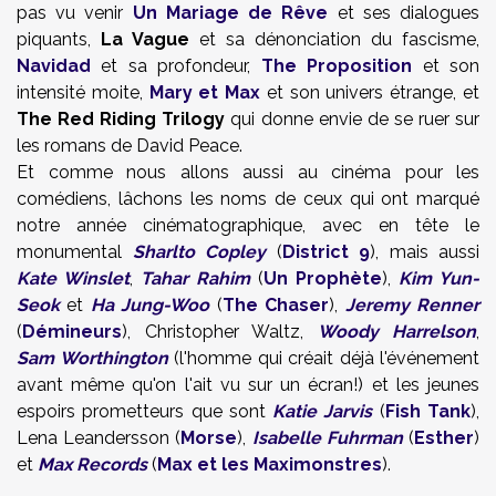
pas vu venir
Un Mariage de Rêve
et ses dialogues
piquants,
La Vague
et sa dénonciation du fascisme,
Navidad
et sa profondeur,
The Proposition
et son
intensité moite,
Mary et Max
et son univers étrange, et
The Red Riding
Trilogy
qui donne envie de se ruer sur
les romans de David Peace.
Et comme nous allons aussi au cinéma pour les
comédiens, lâchons les noms de ceux qui ont marqué
notre année cinématographique, avec en tête le
monumental
Sharlto Copley
(
District 9
), mais aussi
Kate Winslet
,
Tahar Rahim
(
Un Prophète
),
Kim Yun-
Seok
et
Ha Jung-Woo
(
The Chaser
),
Jeremy Renner
(
Démineurs
), Christopher Waltz,
Woody Harrelson
,
Sam Worthington
(l'homme qui créait déjà l'événement
avant même qu'on l'ait vu sur un écran!) et les jeunes
espoirs prometteurs que sont
Katie Jarvis
(
Fish Tank
),
Lena Leandersson (
Morse
),
Isabelle Fuhrman
(
Esther
)
et
Max Records
(
Max et les Maximonstres
).