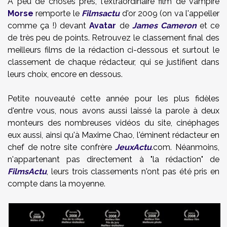
A peu de choses près, l'extraordinaire film de vampire
Morse
remporte le
Filmsactu
d'or 2009 (on va l'appeller
comme ça !) devant
Avatar
de
James Cameron
et ce
de très peu de points. Retrouvez le classement final des
meilleurs films de la rédaction ci-dessous et surtout le
classement de chaque rédacteur, qui se justifient dans
leurs choix, encore en dessous.
Petite nouveauté cette année pour les plus fidèles
d'entre vous, nous avons aussi laissé la parole à deux
monteurs des nombreuses vidéos du site, cinéphages
eux aussi, ainsi qu'à Maxime Chao, l'éminent rédacteur en
chef de notre site confrère
JeuxActu
.com. Néanmoins,
n'appartenant pas directement à "la rédaction" de
FilmsActu
, leurs trois classements n'ont pas été pris en
compte dans la moyenne.