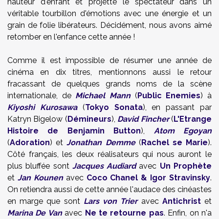
hauteur d'enfant et projette le spectateur dans un
véritable tourbillon d'émotions avec une énergie et un
grain de folie libérateurs. Décidément, nous avons aimé
retomber en l'enfance cette année !
Comme il est impossible de résumer une année de
cinéma en dix titres, mentionnons aussi le retour
fracassant de quelques grands noms de la scène
internationale, de
Michael Mann
(
Public Enemies
) à
Kiyoshi Kurosawa
(
Tokyo Sonata
), en passant par
Katryn Bigelow (
Démineurs
),
David Fincher
(
L'Etrange
Histoire de Benjamin Button
),
Atom Egoyan
(
Adoration
) et
Jonathan Demme
(
Rachel se Marie
).
Côté français, les deux réalisateurs qui nous auront le
plus bluffée sont
Jacques Audiard
avec
Un Prophète
et
Jan Kounen
avec
Coco Chanel & Igor Stravinsky
.
On retiendra aussi de cette année l'audace des cinéastes
en marge que sont
Lars von Trier
avec
Antichrist
et
Marina De Van
avec
Ne te retourne pas
. Enfin, on n'a