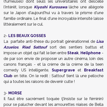
(fumeuses) dont seuls les universitaires ont descellé
l'intérêt, lorsque
Kiyoshi Kurosawa
lâche une allégorie
sur le Japon d'aujourd'hui vu à travers le prisme d'une
famille ordinaire. Le final d'une incroyable intensité laisse
littéralement sur le cul.
2-
LES BEAUX GOSSES
La parfaite anti-thèse du portrait générationnel de
Lisa
Azuelos
.
Riad Sattouf
sort des sentiers battus et
impose un objet qui fait le lien entre
Steak
,
Hellphone
-
de par son envie de proposer un autre cinéma, loin des
canons français - et la crème de la crème de la teen
comedy US intelligente,
Supergrave
et
Breakfast
Club
en tête. On le redit : Sattouf tient là une pelloche
qui a toutes les raisons de devenir culte !
3-
MORSE
Il faut être sacrément toquée (j'insiste sur le féminin)
pour se palucher devant les amourettes niaises de Bella