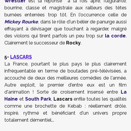
Wrestler
est la réponse à la fois âpre, fulgurante,
bourrine, classe et magistrale aux railleurs des têtes
burnées enterrées trop tôt. En l'occurrence celle de
Mickey Rourke
, dans le rôle d'un bélier de panurge aussi
effrayant à dévisager que touchant à regarder, malgré
des violons qui tirent parfois un peu trop sur
la corde
.
Clairement le successeur de
Rocky
.
5-
LASCARS
La France, pourtant le plus pays le plus clairement
infréquentable en terme de boutades pré-télévisées, a
accouché de deux des meilleures comédies de l'année.
Autre exploit, le premier d'entre eux est un film
d'animation ! Sorte de croisement insensé entre
La
Haine
et
South Park
,
Lascars
enfile toutes les qualités
comme une brochette de Kebab : réellement drôle,
inspiré, rythmé et bénéficiant d'un univers propre
totalement démentiel...