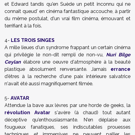
et Edward tandis qu'en Suède un petit inconnu qui ne
connait queud' en cinéma fantastique accouche, à partir
du même postulat, d'un vrai film cinéma, émouvant et
terrifiant à la fois.
4-
LES TROIS SINGES
A mille lieues d'un syndrome frappant un certain cinéma
qui privilégie le non-dit rempli de non-vu,
Nuri Bilge
Ceylan
élabore une oeuvre d'atmosphère à la beauté
plastique absolument renversante. Jamais
errance
d'êtres à la recherche d'une paix intérieure salvatrice
n'avait été aussi magnifiquement filmée.
5-
AVATAR
Attendue la bave aux lèvres par une horde de geeks, la
révolution
Avatar
s'avère (à chaud) tout autant
déceptive qu'enthousiasmante. N'en déplaise aux
fougueux fanatiques, ses indiscutables prouesses
techniques et immersives ne peuvent pallier les