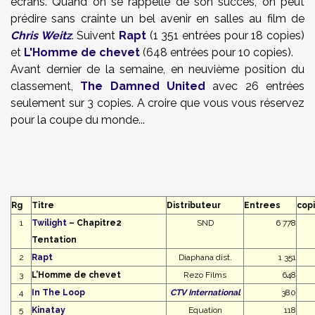
écrans. Quand on se rappelle de son succès, on peut
prédire sans crainte un bel avenir en salles au film de
Chris Weitz
. Suivent
Rapt
(1 351 entrées pour 18 copies)
et
L'Homme de chevet
(648 entrées pour 10 copies).
Avant dernier de la semaine, en neuvième position du
classement,
The Damned United
avec 26 entrées
seulement sur 3 copies. A croire que vous vous réservez
pour la coupe du monde...
Rg
Titre
Distributeur
Entrees
cop
1
Twilight
– Chapitre2
SND
6 778
Tentation
2
Rapt
Diaphana dist.
1 351
3
L’Homme de chevet
Rezo Films
648
4
In The Loop
CTV International
380
5
Kinatay
Equation
118