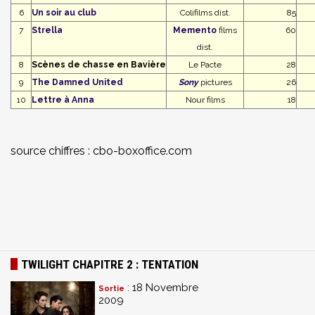
6
Un soir au club
Colifilms dist.
85
7
Strella
Memento
films
60
dist.
8
Scènes de chasse en Bavière
Le Pacte
28
9
The Damned United
Sony
pictures
26
10
Lettre à Anna
Nour films
18
source chiffres : cbo-boxoffice.com
TWILIGHT CHAPITRE 2 : TENTATION
: 18 Novembre
Sortie
2009