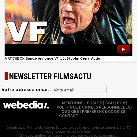
►
MATCHBOX Bande Annonce VF (2026) John Cena, Action
NEWSLETTER FILMSACTU
Votre adresse email :
MENTIONS LÉGALES
|
CGU
|
CGV
|
POLITIQUE DONNÉES PERSONNELLES
|
COOKIES
|
PRÉFÉRENCE COOKIES
|
CONTACT
Depuis 2007, FilmsActu couvre l'actualité des films et séries au cinéma, à la TV
et sur toutes les plateformes.
Critiques, trailers, bandes-annonces, sorties vidéo, streaming...