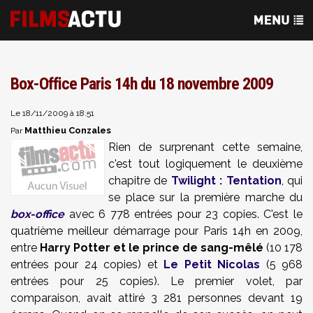
Box-Office Paris 14h du 18 novembre 2009
Le 18/11/2009 à 18:51
Matthieu Conzales
Par
Rien de surprenant cette semaine,
c'est tout logiquement le deuxième
chapitre de
Twilight : Tentation
, qui
se place sur la première marche du
box-office
avec 6 778 entrées pour 23 copies. C'est le
quatrième meilleur démarrage pour Paris 14h en 2009,
entre
Harry Potter et le prince de sang-mêlé
(10 178
entrées pour 24 copies) et
Le Petit Nicolas
(5 968
entrées pour 25 copies). Le premier volet, par
comparaison, avait attiré 3 281 personnes devant 19