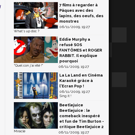
7 films à regarder à
i
Pâques avec des
lapins, des oeufs, des
monstres
06/11/2009, 19:27
What's up doc ?
Eddie Murphy a
refusé SOS
FANTÔMES et ROGER
RABBIT. Il explique
pourquoi
"Quel con j'ai été !"
06/11/2009, 19:27
La La Land en Cinéma
Karaoké grâce à
l'Ecran Pop !
06/11/2009, 19:27
Sing it !
Beetlejuice
Beetlejuice : le
comeback inespéré
et fun de Tim Burton -
critique Beetlejuice 2
Miracle
06/11/2009, 19:27