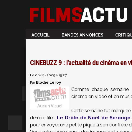
ACCUEIL
BANDES ANNONCES
CRITIQ
CINEBUZZ 9 : l'actualité du cinéma en v
Le 06/11/2009 à 19:27
Elodie Leroy
Par
Comme chaque semaine, r
cinéma en vidéo et en musi
Cette semaine fut marquée
dernier film,
Le Drôle de Noël de Scrooge
pour envoyer une petite pique à son confrère 
Vous retrouverez aussi des images de la conve