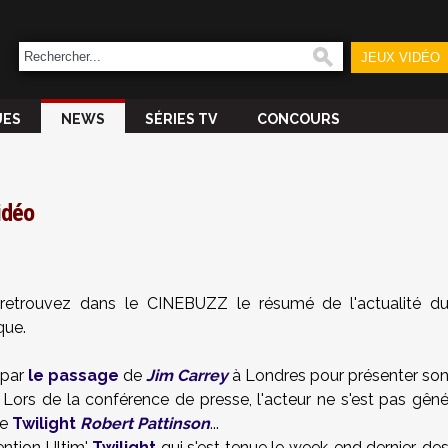
JEUX VIDÉO
UES
NEWS
SÉRIES TV
CONCOURS
idéo
etrouvez dans le CINEBUZZ le résumé de l'actualité d
que.
 par
le passage
de
Jim Carrey
à Londres pour présenter so
. Lors de la conférence de presse, l'acteur ne s'est pas gên
de
Twilight
Robert Pattinson
...
ntion Ultim'
Twilight
qui s'est tenue le week-end dernier, de