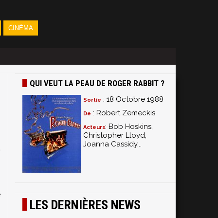
CINÉMA
QUI VEUT LA PEAU DE ROGER RABBIT ?
: 18 Octobre 1988
Sortie
: Robert Zemeckis
De
: Bob Hoskins,
Acteurs
Christopher Lloyd,
Joanna Cassidy...
u
n
é
LES DERNIÈRES NEWS
s