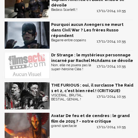
dévoile
Badass Scarlett !
17/11/2014, 10:55
Pourquoi aucun Avengers ne meurt
dans Civil War ? Les frères Russo
répondent
Bagarre entre copains
17/11/2014, 10:55
Dr Strange : le mystérieux personnage
incarné par Rachel McAdams se dévoile
Non, elle ne jouera pas la
17/11/2014, 10:55
super-héroïne Cléa !
THE FURIOUS : oui, il surclasse The Raid
1 et 2, c'est bien réel ! (CRITIQUE)
VISCERAL, BRUTAL,
17/11/2014, 10:55
BESTIAL, GENIAL !
Avatar De feu et de cendres : le grand
film de 2025 ? - notre critique
grand spectacle
17/11/2014, 10:55