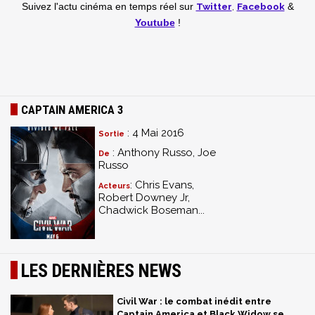
Twitter
,
Facebook
Suivez l'actu cinéma en temps réel
sur
&
Youtube
!
CAPTAIN AMERICA 3
: 4 Mai 2016
Sortie
: Anthony Russo, Joe
De
Russo
: Chris Evans,
Acteurs
Robert Downey Jr,
Chadwick Boseman...
LES DERNIÈRES NEWS
Civil War : le combat inédit entre
Captain America et Black Widow se