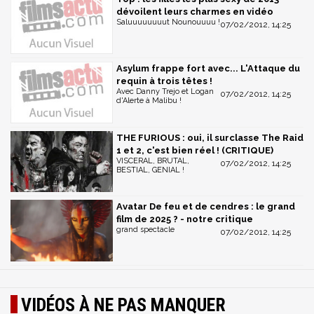
dévoilent leurs charmes en vidéo
Saluuuuuuuut Nounouuuu !
07/02/2012, 14:25
Asylum frappe fort avec... L'Attaque du
requin à trois têtes !
Avec Danny Trejo et Logan
07/02/2012, 14:25
d'Alerte à Malibu !
THE FURIOUS : oui, il surclasse The Raid
1 et 2, c'est bien réel ! (CRITIQUE)
VISCERAL, BRUTAL,
07/02/2012, 14:25
BESTIAL, GENIAL !
Avatar De feu et de cendres : le grand
film de 2025 ? - notre critique
grand spectacle
07/02/2012, 14:25
VIDÉOS À NE PAS MANQUER