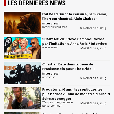
LES DERNIÈRES NEWS
Evil Dead Burn : la censure, Sam Raimi,
l'horreur viscéral, Alain Chabat -
interview
Interview coulisses
08/08/2022, 12:19
SCARY MOVIE : Neve Campbell vexée
par l'imitation d'Anna Faris ? Interview
waazaaaaa !
08/08/2022, 12:19
Christian Bale dans la peau de
Frankenstein pour The Bride! -
interview
rencontre
08/08/2022, 12:19
Predator a 36 ans : les répliques les
plus badass du film de monstre d'Arnold
Schwarzenegger
T'as pas une gueule de
08/08/2022, 12:19
porte-bonheur