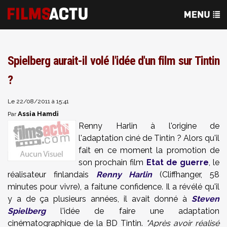
Spielberg aurait-il volé l'idée d'un film sur Tintin
?
Le 22/08/2011 à 15:41
Assia Hamdi
Par
Renny Harlin à l'origine de
l'adaptation ciné de Tintin ? Alors qu'il
fait en ce moment la promotion de
son prochain film
Etat de guerre
, le
réalisateur finlandais
Renny Harlin
(Cliffhanger, 58
minutes pour vivre), a faitune confidence. Il a révélé qu'il
y a de ça plusieurs années, il avait donné à
Steven
Spielberg
l'idée de faire une adaptation
cinématographique de la BD Tintin.
"Après avoir réalisé