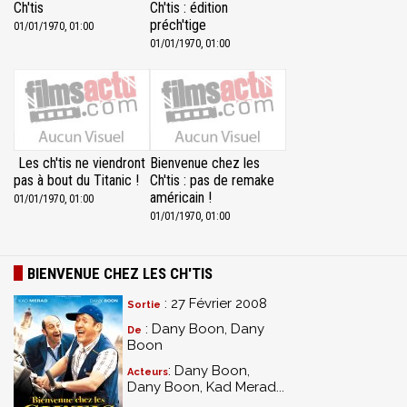
Ch'tis
Ch'tis : édition
préch'tige
01/01/1970, 01:00
01/01/1970, 01:00
Les ch'tis ne viendront
Bienvenue chez les
pas à bout du Titanic !
Ch'tis : pas de remake
américain !
01/01/1970, 01:00
01/01/1970, 01:00
BIENVENUE CHEZ LES CH'TIS
: 27 Février 2008
Sortie
: Dany Boon, Dany
De
Boon
: Dany Boon,
Acteurs
Dany Boon, Kad Merad...