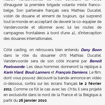
d'inaugurer la première brigade volante mixte franco-
belge. Son partenaire français sera Mathias Ducatel,
voisin de douane et ennemi de toujours, qui surprend
tout le monde en acceptant de devenir le co-équipier de
Vandervoorde et sillonner avec lui les routes de
campagnes frontalières à bord d'une 4L d'interception
des douanes internationales.
Côté casting, on retrouvera bien entendu
Dany Boon
dans le rôle du douanier ch'ti Mathias Ducatel.
Vandervoorde sera de son côté incarné par
Benoît
Poelvoorde
. Les deux hommes donneront la réplique à
Karin Viard
,
Bouli Lanners
et
François Damiens
. Le film,
dont vous pouvez découvrir la bande-annonce en vidéo
ci-dessous, sortira sur les écrans français
le 2 février
2011
. Comme ce fût le cas avec les
Ch'tis
, il sera projeté
en exclusivité dans le nord de la France et la Belgique à
partir du
26 janvier 2010
.