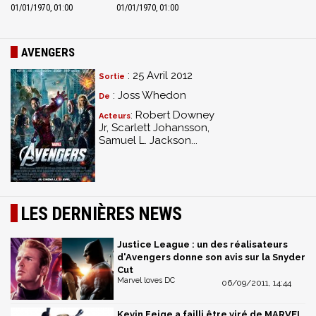
01/01/1970, 01:00
01/01/1970, 01:00
AVENGERS
: 25 Avril 2012
Sortie
: Joss Whedon
De
: Robert Downey
Acteurs
Jr, Scarlett Johansson,
Samuel L. Jackson...
LES DERNIÈRES NEWS
Justice League : un des réalisateurs
d'Avengers donne son avis sur la Snyder
Cut
Marvel loves DC
06/09/2011, 14:44
Kevin Feige a failli être viré de MARVEL