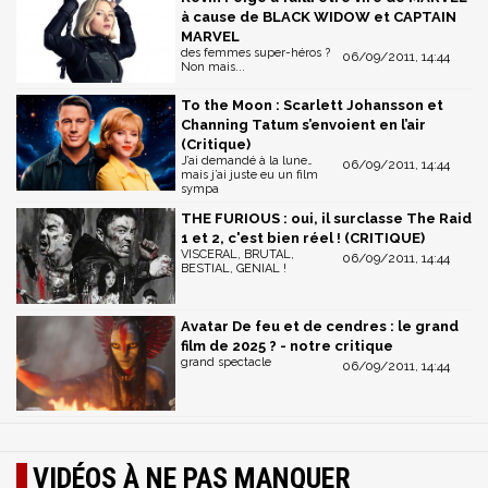
à cause de BLACK WIDOW et CAPTAIN
MARVEL
des femmes super-héros ?
06/09/2011, 14:44
Non mais...
To the Moon : Scarlett Johansson et
Channing Tatum s’envoient en l’air
(Critique)
J’ai demandé à la lune…
06/09/2011, 14:44
mais j’ai juste eu un film
sympa
THE FURIOUS : oui, il surclasse The Raid
1 et 2, c'est bien réel ! (CRITIQUE)
VISCERAL, BRUTAL,
06/09/2011, 14:44
BESTIAL, GENIAL !
Avatar De feu et de cendres : le grand
film de 2025 ? - notre critique
grand spectacle
06/09/2011, 14:44
VIDÉOS À NE PAS MANQUER