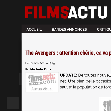
ACCUEIL
BANDES ANNONCES
CRITIQ
The Avengers : attention chérie, ca va p
Le 16/08/2011 à 17:15
Michèle Bori
Par
UPDATE
:
De toutes nouvelle
net. Une bien belle occasi
sauver la population de for