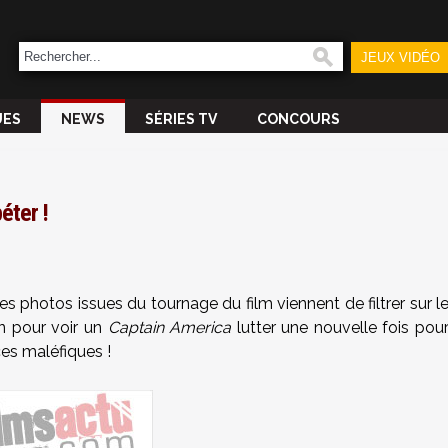
JEUX VIDÉO
UES
NEWS
SÉRIES TV
CONCOURS
éter !
s photos issues du tournage du film viennent de filtrer sur l
on pour voir un
Captain America
lutter une nouvelle fois pou
ces maléfiques !