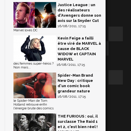
Justice League : un
des réalisateurs
d'Avengers donne son
avis sur la Snyder Cut
16/08/2011, 17:15
Marvel loves DC
Kevin Feige a failli
être viré de MARVEL à
cause de BLACK
WIDOW et CAPTAIN
MARVEL
des femmes super-héros ?
16/08/2011, 17:15
Non mais...
Spider-Man Brand
New Day : critique
d'un comic book
grandeur nature
16/08/2011, 17:15
le Spider-Man de Tom
Holland retrouve enfin
l'énergie brute des comics
THE FURIOUS : oui, il
surclasse The Raid 1
et 2, c'est bien réel !