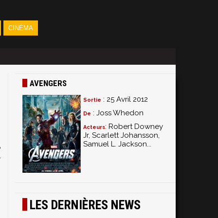
CINÉMA
AVENGERS
: 25 Avril 2012
Sortie
: Joss Whedon
De
: Robert Downey
Acteurs
Jr, Scarlett Johansson,
Samuel L. Jackson...
e
r
LES DERNIÈRES NEWS