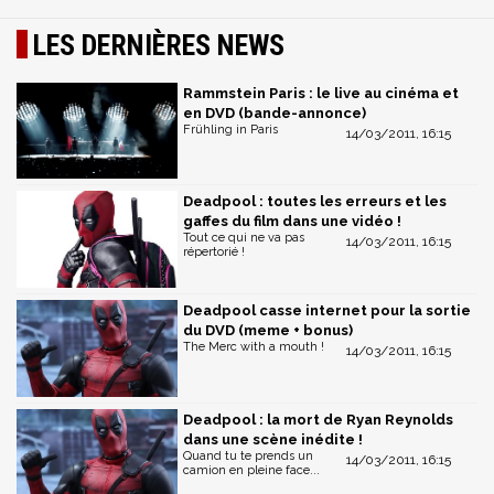
LES DERNIÈRES NEWS
Rammstein Paris : le live au cinéma et
en DVD (bande-annonce)
Frühling in Paris
14/03/2011, 16:15
Deadpool : toutes les erreurs et les
gaffes du film dans une vidéo !
Tout ce qui ne va pas
14/03/2011, 16:15
répertorié !
Deadpool casse internet pour la sortie
du DVD (meme + bonus)
The Merc with a mouth !
14/03/2011, 16:15
Deadpool : la mort de Ryan Reynolds
dans une scène inédite !
Quand tu te prends un
14/03/2011, 16:15
camion en pleine face...