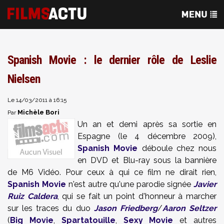
Spanish Movie : le dernier rôle de Leslie
Nielsen
Le 14/03/2011 à 16:15
Michèle Bori
Par
Un an et demi après sa sortie en
Espagne (le 4 décembre 2009),
Spanish Movie
déboule chez nous
en DVD et Blu-ray sous la bannière
de M6 Vidéo. Pour ceux à qui ce film ne dirait rien,
Spanish Movie
n'est autre qu'une parodie signée
Javier
Ruiz Caldera
, qui se fait un point d'honneur à marcher
sur les traces du duo
Jason Friedberg
/
Aaron Seltzer
(
Big Movie
,
Spartatouille
,
Sexy Movie
et autres