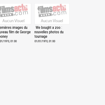
emières images du
We bought a zoo :
uveau film de George
nouvelles photos du
ooney
tournage
01/1970, 01:00
01/01/1970, 01:00