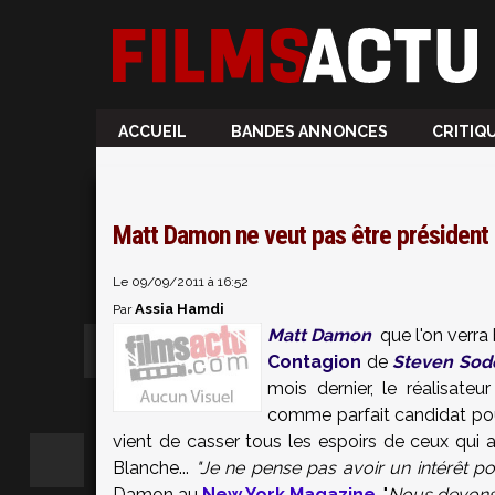
ACCUEIL
BANDES ANNONCES
CRITIQ
Matt Damon ne veut pas être président 
Le 09/09/2011 à 16:52
Assia Hamdi
Par
Matt Damon
que l'on verra
Contagion
de
Steven Sod
mois dernier, le réalisate
comme parfait candidat pour
vient de casser tous les espoirs de ceux qui 
Blanche...
"Je ne pense pas avoir un intérêt po
Damon au
New York Magazine
. "
Nous devons 