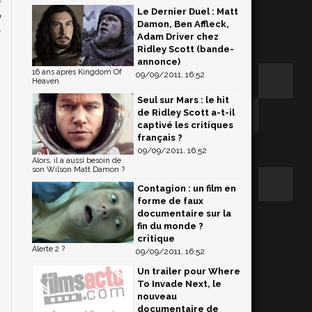
Le Dernier Duel : Matt
a
Damon, Ben Affleck,
w
Adam Driver chez
n
Ridley Scott (bande-
annonce)
16 ans après Kingdom Of
09/09/2011, 16:52
Heaven
Seul sur Mars : le hit
de Ridley Scott a-t-il
captivé les critiques
français ?
09/09/2011, 16:52
Alors, il a aussi besoin de
son Wilson Matt Damon ?
Contagion : un film en
forme de faux
documentaire sur la
fin du monde ?
critique
Alerte 2 ?
09/09/2011, 16:52
Un trailer pour Where
To Invade Next, le
nouveau
documentaire de