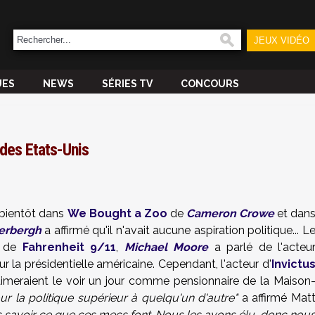
JEUX VIDÉO
UES
NEWS
SÉRIES TV
CONCOURS
des Etats-Unis
 bientôt dans
We Bought a Zoo
de
Cameron Crowe
et dan
erbergh
a affirmé qu'il n'avait aucune aspiration politique... L
ur de
Fahrenheit 9/11
,
Michael Moore
a parlé de l'acteu
 la présidentielle américaine. Cependant, l'acteur d'
Invictu
aimeraient le voir un jour comme pensionnaire de la Maison
ur la politique supérieur à quelqu'un d'autre"
a affirmé Mat
savoir ce que ces mecs font. Nous les avons élu, donc nou