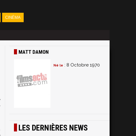
CINÉMA
MATT DAMON
: 8 Octobre 1970
Né le
s
e
r
s
-
LES DERNIÈRES NEWS
t
s