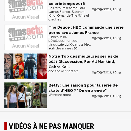
ce printemps 2016
Les retours d'Aaron Paul,
05/09/2011, 10:45
James Franco, Stephen
King, Omar de The Wire et
d'autres !
The Deuce : HBO commande une série
porno avec James Franco
L'histoire du
05/09/2011, 10:45
développement de
l'industrie du X dans le New
York des années 70
Notre Top des meilleures séries de
2021 (Succession, For All Mankind,
Cobra Kai..
and the winners are...
05/09/2011, 10:45
Betty : une saison 3 pour la série de
skate d'HBO ? "On en a envie"
We want more !
05/09/2011, 10:45
VIDÉOS À NE PAS MANQUER