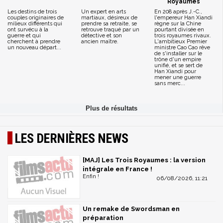
Royaumes
Les destins de trois
Un expert en arts
En 208 après J.-C.,
couples originaires de
martiaux, désireux de
l'empereur Han Xiandi
milieux différents qui
prendre sa retraite, se
règne sur la Chine
ont survécu à la
retrouve traqué par un
pourtant divisée en
guerre et qui
détective et son
trois royaumes rivaux.
cherchent à prendre
ancien maître.
L'ambitieux Premier
un nouveau départ...
ministre Cao Cao rêve
de s'installer sur le
trône d'un empire
unifié, et se sert de
Han Xiandi pour
mener une guerre
sans merc...
LES DERNIÈRES NEWS
[MAJ] Les Trois Royaumes : la version
intégrale en France !
Enfin !
06/08/2026, 11:21
Un remake de Swordsman en
préparation