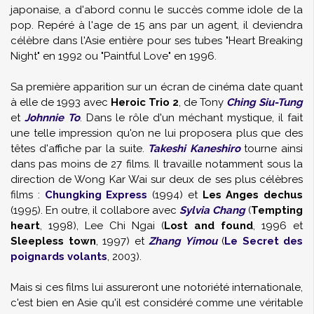
japonaise, a d'abord connu le succès comme idole de la
pop. Repéré à l'age de 15 ans par un agent, il deviendra
célèbre dans l'Asie entière pour ses tubes "Heart Breaking
Night" en 1992 ou "Paintful Love" en 1996.
Sa première apparition sur un écran de cinéma date quant
à elle de 1993 avec
Heroic Trio 2
, de
Tony
Ching Siu-Tung
et
Johnnie To
. Dans le rôle d'un méchant mystique, il fait
une telle impression qu'on ne lui proposera plus que des
têtes d'affiche par la suite.
Takeshi Kaneshiro
tourne ainsi
dans pas moins de 27 films. Il travaille notamment sous la
direction de Wong Kar Wai sur deux de ses plus célèbres
films :
Chungking Express
(1994) et
Les Anges dechus
(1995). En outre, il collabore avec
Sylvia Chang
(
Tempting
heart
, 1998), Lee Chi Ngai (
Lost and found
, 1996 et
Sleepless town
, 1997) et
Zhang Yimou
(
Le Secret des
poignards volants
, 2003).
Mais si ces films lui assureront une notoriété internationale,
c'est bien en Asie qu'il est considéré comme une véritable