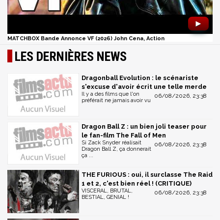
►
MATCHBOX Bande Annonce VF (2026) John Cena, Action
LES DERNIÈRES NEWS
Dragonball Evolution : le scénariste
s'excuse d'avoir écrit une telle merde
Il y a des films que l'on
06/08/2026, 23:38
préférait ne jamais avoir vu
Dragon Ball Z : un bien joli teaser pour
le fan-film The Fall of Men
Si Zack Snyder réalisait
06/08/2026, 23:38
Dragon Ball Z, ça donnerait
ça ...
THE FURIOUS : oui, il surclasse The Raid
1 et 2, c'est bien réel ! (CRITIQUE)
VISCERAL, BRUTAL,
06/08/2026, 23:38
BESTIAL, GENIAL !