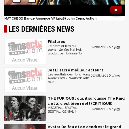
►
MATCHBOX Bande Annonce VF (2026) John Cena, Action
LES DERNIÈRES NEWS
Filatures
Le premier film du
07/08/2026, 19:55
scénariste Yau Nai Hoi,
produit par Johnnie To
Jet Li sacré meilleur acteur !
Les résultats des Hong Kong
07/08/2026, 19:55
Awards 2008 : Warlords rafle
tout !
THE FURIOUS : oui, il surclasse The Raid
1 et 2, c'est bien réel ! (CRITIQUE)
VISCERAL, BRUTAL,
07/08/2026, 19:55
BESTIAL, GENIAL !
Avatar De feu et de cendres : le grand