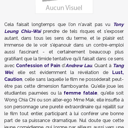
Cela faisait longtemps que l'on n'avait pas vu
Tony
Leung Chiu-Wai
prendre de tels risques et s'exposer
autant, dans tous les sens du terme, et le plaisir est
immense de le voir s'épanouir dans un contre-emploi
aussi fascinant - et certainement beaucoup plus
gratifiant que la timide tentative qu'il faisait dans ce sens
avec
Confession of Pain
d'
Andrew Lau
. Quant à
Tang
Wei
, elle est évidemment la révélation de
Lust,
Caution
, celle sans laquelle le film ne posséderait peut-
être pas cette dimension flamboyante. Qu'elle joue les
étudiantes paumées ou la
femme fatale
, qu'elle soit
Wong Chia Chi ou son alter-ego Mme Mak, elle insuffle à
son personnage une pureté extraordinaire qui rejaillit sur
le film tout entier, participant à lui conférer une bonne
part de sa puissance dramatique. Nul doute que cette
jeune comédienne, qui lorgne par ailleurs aussi vers une