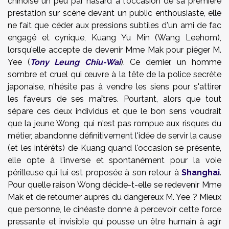
chinoise un peu par hasard à l'occasion de sa première
prestation sur scène devant un public enthousiaste, elle
ne fait que céder aux pressions subtiles d'un ami de fac
engagé et cynique, Kuang Yu Min (Wang Leehom),
lorsqu'elle accepte de devenir Mme Mak pour piéger M.
Yee (
Tony Leung Chiu-Wai
). Ce dernier, un homme
sombre et cruel qui œuvre à la tête de la police secrète
japonaise, n'hésite pas à vendre les siens pour s'attirer
les faveurs de ses maîtres. Pourtant, alors que tout
sépare ces deux individus et que le bon sens voudrait
que la jeune Wong, qui n'est pas rompue aux risques du
métier, abandonne définitivement l'idée de servir la cause
(et les intérêts) de Kuang quand l'occasion se présente,
elle opte à l'inverse et spontanément pour la voie
périlleuse qui lui est proposée à son retour à
Shanghai
.
Pour quelle raison Wong décide-t-elle se redevenir Mme
Mak et de retourner auprès du dangereux M. Yee ? Mieux
que personne, le cinéaste donne à percevoir cette force
pressante et invisible qui pousse un être humain à agir