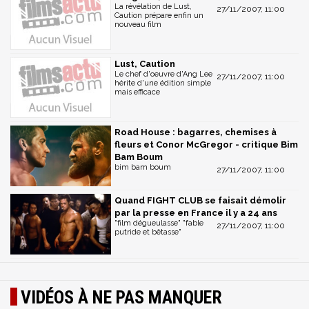
La révélation de Lust,
27/11/2007, 11:00
Caution prépare enfin un
nouveau film
Lust, Caution
Le chef d'oeuvre d'Ang Lee
27/11/2007, 11:00
hérite d'une édition simple
mais efficace
Road House : bagarres, chemises à
fleurs et Conor McGregor - critique Bim
Bam Boum
bim bam boum
27/11/2007, 11:00
Quand FIGHT CLUB se faisait démolir
par la presse en France il y a 24 ans
"film dégueulasse" "fable
27/11/2007, 11:00
putride et bêtasse"
VIDÉOS À NE PAS MANQUER