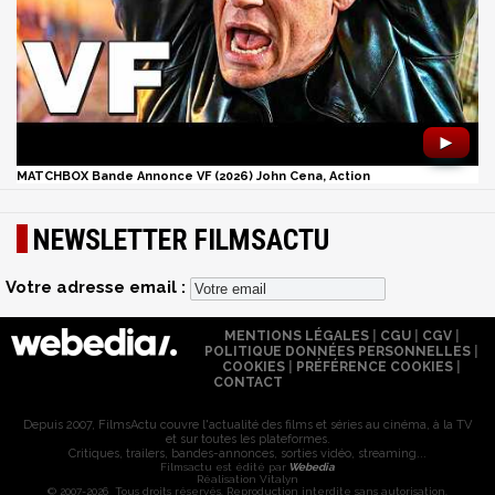
►
MATCHBOX Bande Annonce VF (2026) John Cena, Action
NEWSLETTER FILMSACTU
Votre adresse email :
MENTIONS LÉGALES
|
CGU
|
CGV
|
POLITIQUE DONNÉES PERSONNELLES
|
COOKIES
|
PRÉFÉRENCE COOKIES
|
CONTACT
Depuis 2007, FilmsActu couvre l'actualité des films et séries au cinéma, à la TV
et sur toutes les plateformes.
Critiques, trailers, bandes-annonces, sorties vidéo, streaming...
Filmsactu est édité par
Webedia
Réalisation Vitalyn
© 2007-2026 Tous droits réservés. Reproduction interdite sans autorisation.