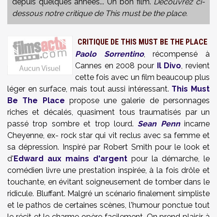
depuis quelques années... Un bon film.
Découvrez ci-
dessous notre critique de This must be the place.
CRITIQUE DE THIS MUST BE THE PLACE
Paolo Sorrentino
, récompensé à
Cannes en 2008 pour
Il Divo
, revient
cette fois avec un film beaucoup plus
léger en surface, mais tout aussi intéressant.
This Must
Be The Place
propose une galerie de personnages
riches et décalés, quasiment tous traumatisés par un
passé trop sombre et trop lourd.
Sean Penn
incarne
Cheyenne, ex- rock star qui vit reclus avec sa femme et
sa dépression. Inspiré par Robert Smith pour le look et
d'
Edward aux mains d'argent
pour la démarche, le
comédien livre une prestation inspirée, à la fois drôle et
touchante, en évitant soigneusement de tomber dans le
ridicule. Bluffant. Malgré un scénario finalement simpliste
et le pathos de certaines scènes, l'humour ponctue tout
le récit et le charme opère facilement. On prend plaisir à